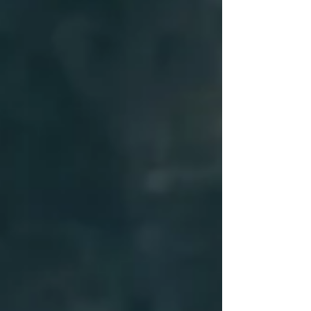
solche Barken, die auf dem Ozean des
Lebens treiben - ohne Anker, dem Schicksal
ausgeliefert. Laura, eine Klavierstudentin am
Ende ...