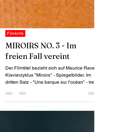
Filmkritik
MIROIRS NO. 3 - Im
freien Fall vereint
Der Filmtitel bezieht sich auf Maurice Ravels
Klavierzyklus "Miroirs" - Spiegelbilder. Im
dritten Satz - "Une barque sur l'océan" - treibt
eine Barke auf dem Ozean, ausgeliefert den
Wellen, mal sanft geschaukelt, mal brutal
umhergeworfen. Christian Petzold greift
diese Metapher auf und überträgt sie ins
Existenzielle: Seine Protagonisten sind