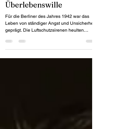
Gefangen zwischen
Pflicht, Zwang und
Überlebenswille
Für die Berliner des Jahres 1942 war das
Leben von ständiger Angst und Unsicherheit
geprägt. Die Luftschutzsirenen heulten
regelmäßig, warnten vor feindlichen
Luftangriffen und rissen die Bewohner mitten
aus ihrem Alltag. Menschen harrten in
improvisierten Bunkern aus, während über
ihren Köpfen Bomben detonierten und die
Erde erschütterten. Aus diesem Grauen
versucht Rosa Sauer zu entkommen. Ihr
Mann kämpft schon seit Langem an der
Ostfront. Bei ihren Schwiegereltern ...