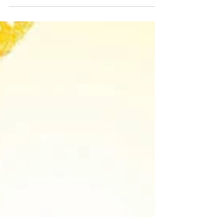
aber brachialen Methoden ist Inspektor Jun
Ma (Donnie Yen) unter seinen Kollegen im
Dezernat berüchtigt. Bei seinem neuesten
Fall gerät er an eine vietnamesische
Drogenbande, die seit langem Hongkong
terrorisiert. Sein Partner Wilson (Louis Koo)
infiltriert die Organisation als Undercover-
Agent, doch seine wahre Identität wird
entlarvt, woraufhin die Gang einen
erbarmungslosen Rachefeldzug beginnt. Um
dem blutigen Treiben der Drogenpushe