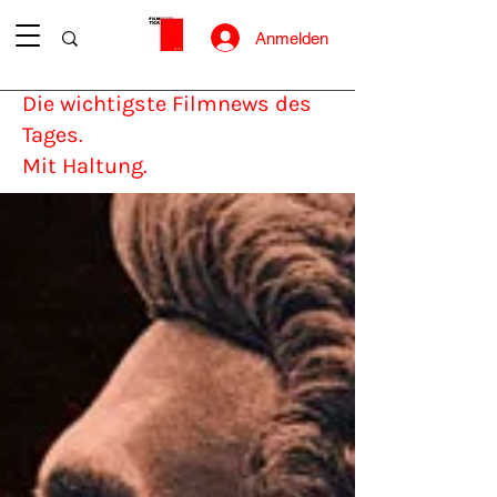
Anmelden
Die wichtigste Filmnews des
Tages.
Mit Haltung.