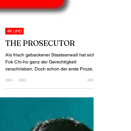
4K UHD
THE PROSECUTOR
Als frisch gebackener Staatsanwalt hat sich
Fok Chi-ho ganz der Gerechtigkeit
verschrieben. Doch schon der erste Prozess
stellt seine Überzeugungen auf eine harte
Probe. Der Kleinkriminelle Ma hat eine
Lieferung von einem Kilogramm Kokain
erhalten, beteuert aber seine Unschuld. Auf
Anraten seiner Anwälte bekennt sich Ma
schnell schuldig, doch anstatt einer niedrigen
Strafe wird er zu 27 Jahren Gefängnis