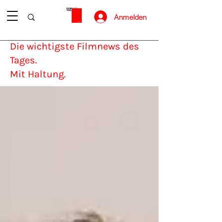
Anmelden
Die wichtigste Filmnews des
Tages.
Mit Haltung.