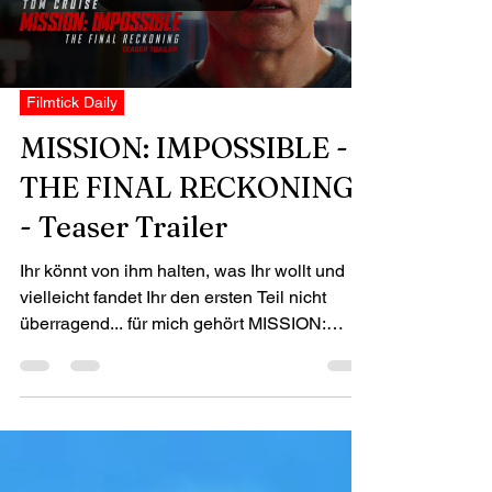
Antagonisten oder vielmehr dem bislang
größten Erfolg seiner Karriere, dem von
Load video
"TOP GUN: MAVERICK" hinterher?
Filmtick Daily
MISSION: IMPOSSIBLE -
THE FINAL RECKONING
- Teaser Trailer
Ihr könnt von ihm halten, was Ihr wollt und
vielleicht fandet Ihr den ersten Teil nicht
überragend... für mich gehört MISSION:
IMPOSSIBLE...