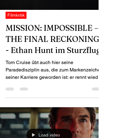
Filmkritik
MISSION: IMPOSSIBLE –
THE FINAL RECKONING
- Ethan Hunt im Sturzflug
Tom Cruise übt auch hier seine
Paradedisziplin aus, die zum Markenzeichen
seiner Karriere geworden ist: er rennt wieder.
In "MISSION: IMPOSSIBLE - THE FINAL
RECKONING" sprintet er mit gewohnt
atemloser Hingabe durch jede erdenkliche
Kulisse. Doch eine Frage drängt sich auf:
Jagt er diesmal wirklich nur den