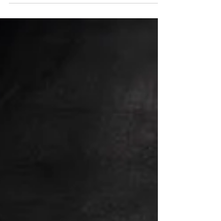
zurückkehren. Doch hinter der Idee steckt
eine größere Frage: Lebt Hollywood von
neuen Figuren – oder immer wieder von
alten Legenden?Arnold Schwarzenegger hat
zuletzt erneut erklärt, dass er sich eine
Rückkehr als Conan vorstellen kann. Das
Projekt kursiert seit Jahren unter dem
Arbeitstitel KING CONAN und würde