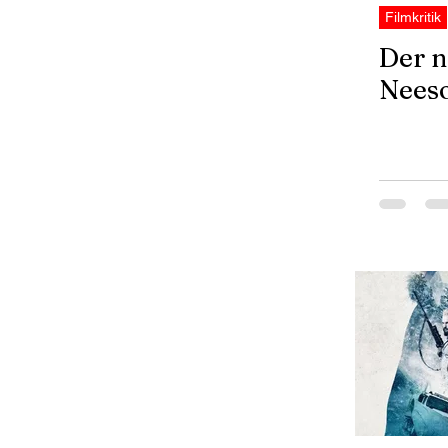
Filmkritik
Der n
Nees