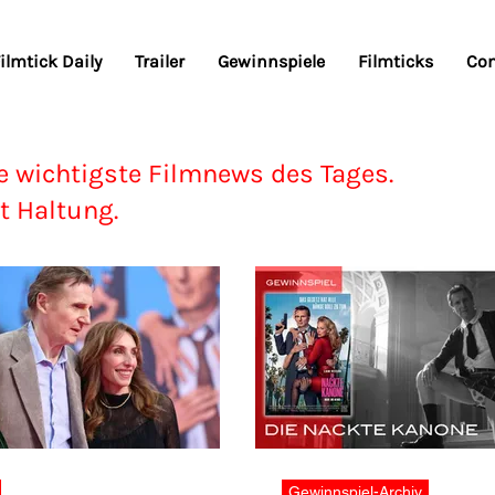
ilmtick Daily
Trailer
Gewinnspiele
Filmticks
Co
e wichtigste Filmnews des Tages.
t Haltung.
Gewinnspiel-Archiv