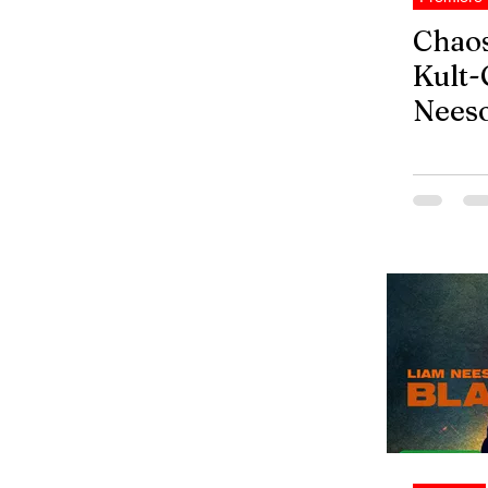
Chao
Kult-
Nees
Ander
NACK
Berli