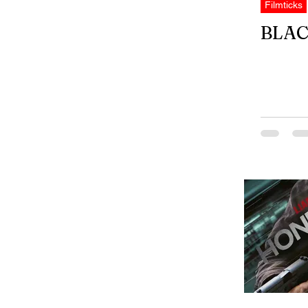
Filmticks
BLAC