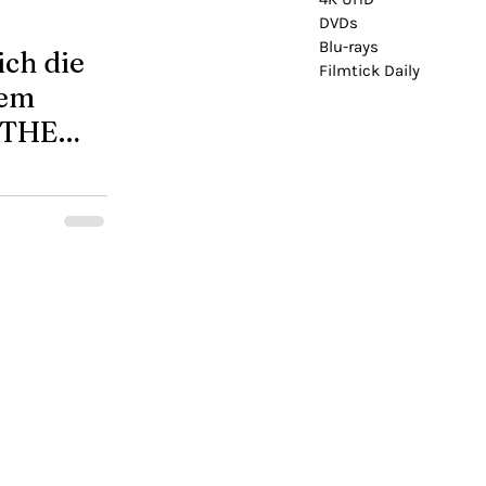
DVDs
Blu-rays
ich die
Filmtick Daily
dem
r THE