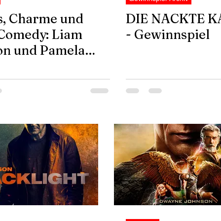
s, Charme und
DIE NACKTE 
Comedy: Liam
- Gewinnspiel
on und Pamela
son feiern DIE
TE KANONE in
n