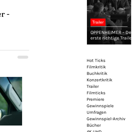
r -
Trailer
OPPENHEIMER - De
erste richtige Traile
Hot Ticks
Filmkritik
Buchkritik
Konzertkritik
Trailer
Filmticks
Premiere
Gewinnspiele
Umfragen
Gewinnspiel-Archiv
Bücher
4K UHD