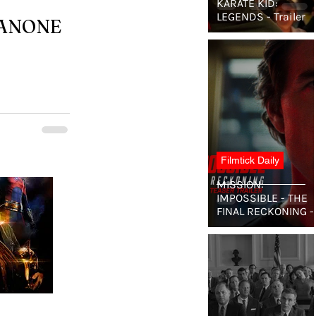
KARATE KID:
LEGENDS - Trailer
KANONE
Filmtick Daily
MISSION:
IMPOSSIBLE - THE
FINAL RECKONING -
Teaser Trailer