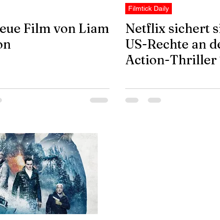
Filmtick Daily
eue Film von Liam
Netflix sichert s
on
US-Rechte an 
Action-Thrille
ICE ROAD