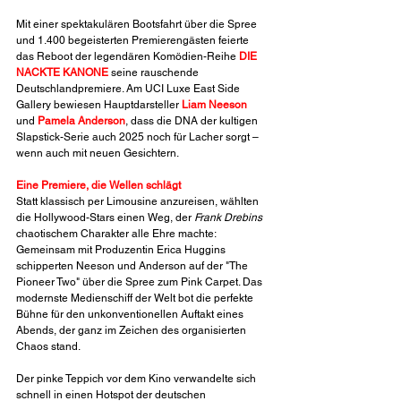
Mit einer spektakulären Bootsfahrt über die Spree 
und 1.400 begeisterten Premierengästen feierte 
das Reboot der legendären Komödien-Reihe 
DIE 
NACKTE KANONE
 seine rauschende 
Deutschlandpremiere. Am UCI Luxe East Side 
Gallery bewiesen Hauptdarsteller 
Liam Neeson
und 
Pamela Anderson
, dass die DNA der kultigen 
Slapstick-Serie auch 2025 noch für Lacher sorgt – 
wenn auch mit neuen Gesichtern.
Eine Premiere, die Wellen schlägt
Statt klassisch per Limousine anzureisen, wählten 
die Hollywood-Stars einen Weg, der 
Frank Drebins
chaotischem Charakter alle Ehre machte: 
Gemeinsam mit Produzentin Erica Huggins 
schipperten Neeson und Anderson auf der "The 
Pioneer Two" über die Spree zum Pink Carpet. Das 
modernste Medienschiff der Welt bot die perfekte 
Bühne für den unkonventionellen Auftakt eines 
Abends, der ganz im Zeichen des organisierten 
Chaos stand.
Der pinke Teppich vor dem Kino verwandelte sich 
schnell in einen Hotspot der deutschen 