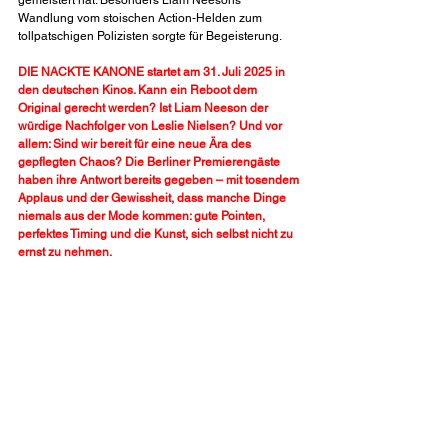
gemeistert hat. Besonders Liam Neesons 
Wandlung vom stoischen Action-Helden zum 
tollpatschigen Polizisten sorgte für Begeisterung.
DIE NACKTE KANONE startet am 31. Juli 2025 in 
den deutschen Kinos. Kann ein Reboot dem 
Original gerecht werden? Ist Liam Neeson der 
würdige Nachfolger von Leslie Nielsen? Und vor 
allem: Sind wir bereit für eine neue Ära des 
gepflegten Chaos? Die Berliner Premierengäste 
haben ihre Antwort bereits gegeben – mit tosendem 
Applaus und der Gewissheit, dass manche Dinge 
niemals aus der Mode kommen: gute Pointen, 
perfektes Timing und die Kunst, sich selbst nicht zu 
ernst zu nehmen.