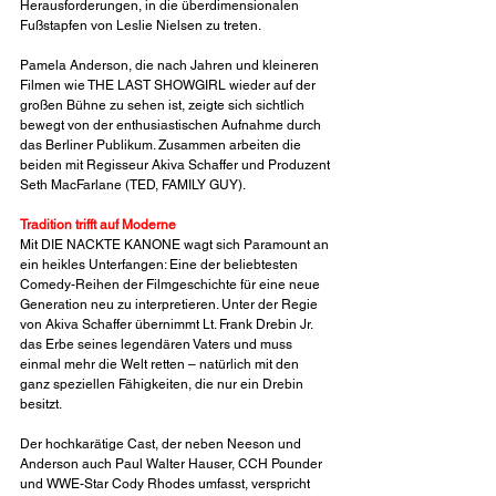
Herausforderungen, in die überdimensionalen 
Fußstapfen von Leslie Nielsen zu treten.
Pamela Anderson, die nach Jahren und kleineren 
Filmen wie THE LAST SHOWGIRL wieder auf der 
großen Bühne zu sehen ist, zeigte sich sichtlich 
bewegt von der enthusiastischen Aufnahme durch 
das Berliner Publikum. Zusammen arbeiten die 
beiden mit Regisseur Akiva Schaffer und Produzent 
Seth MacFarlane (TED, FAMILY GUY).
Tradition trifft auf Moderne
Mit DIE NACKTE KANONE wagt sich Paramount an 
ein heikles Unterfangen: Eine der beliebtesten 
Comedy-Reihen der Filmgeschichte für eine neue 
Generation neu zu interpretieren. Unter der Regie 
von Akiva Schaffer übernimmt Lt. Frank Drebin Jr. 
das Erbe seines legendären Vaters und muss 
einmal mehr die Welt retten – natürlich mit den 
ganz speziellen Fähigkeiten, die nur ein Drebin 
besitzt.
Der hochkarätige Cast, der neben Neeson und 
Anderson auch Paul Walter Hauser, CCH Pounder 
und WWE-Star Cody Rhodes umfasst, verspricht 