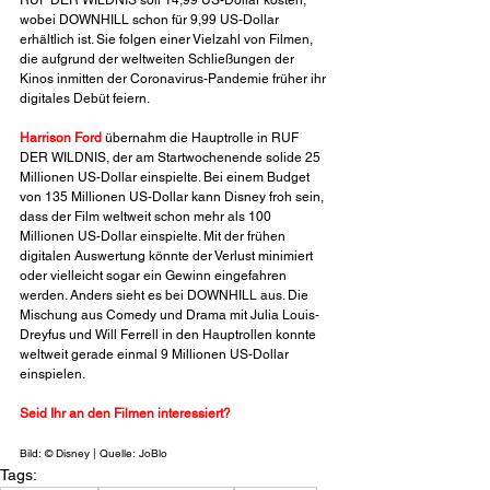
wobei DOWNHILL schon für 9,99 US-Dollar 
erhältlich ist. Sie folgen einer Vielzahl von Filmen, 
die aufgrund der weltweiten Schließungen der 
Kinos inmitten der Coronavirus-Pandemie früher ihr 
digitales Debüt feiern. 
Harrison Ford
 übernahm die Hauptrolle in RUF 
DER WILDNIS, der am Startwochenende solide 25 
Millionen US-Dollar einspielte. Bei einem Budget 
von 135 Millionen US-Dollar kann Disney froh sein, 
dass der Film weltweit schon mehr als 100 
Millionen US-Dollar einspielte. Mit der frühen 
digitalen Auswertung könnte der Verlust minimiert 
oder vielleicht sogar ein Gewinn eingefahren 
werden. Anders sieht es bei DOWNHILL aus. Die 
Mischung aus Comedy und Drama mit Julia Louis-
Dreyfus und Will Ferrell in den Hauptrollen konnte 
weltweit gerade einmal 9 Millionen US-Dollar 
einspielen.
Seid Ihr an den Filmen interessiert?
Bild: © Disney | Quelle: JoBlo
Tags: