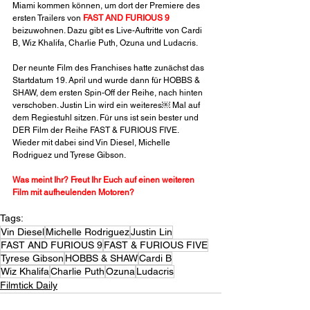
Miami kommen können, um dort der Premiere des 
ersten Trailers von 
FAST AND FURIOUS 9
beizuwohnen. Dazu gibt es Live-Auftritte von Cardi 
B, Wiz Khalifa, Charlie Puth, Ozuna und Ludacris.
Der neunte Film des Franchises hatte zunächst das 
Startdatum 19. April und wurde dann für HOBBS & 
SHAW, dem ersten Spin-Off der Reihe, nach hinten 
verschoben. Justin Lin wird ein weiteres￼ Mal auf 
dem Regiestuhl sitzen. Für uns ist sein bester und 
DER Film der Reihe FAST & FURIOUS FIVE. 
Wieder mit dabei sind Vin Diesel, Michelle 
Rodriguez und Tyrese Gibson.
Was meint Ihr? Freut Ihr Euch auf einen weiteren 
Film mit aufheulenden Motoren?
Tags:
Vin Diesel
Michelle Rodriguez
Justin Lin
FAST AND FURIOUS 9
FAST & FURIOUS FIVE
Tyrese Gibson
HOBBS & SHAW
Cardi B
Wiz Khalifa
Charlie Puth
Ozuna
Ludacris
Filmtick Daily