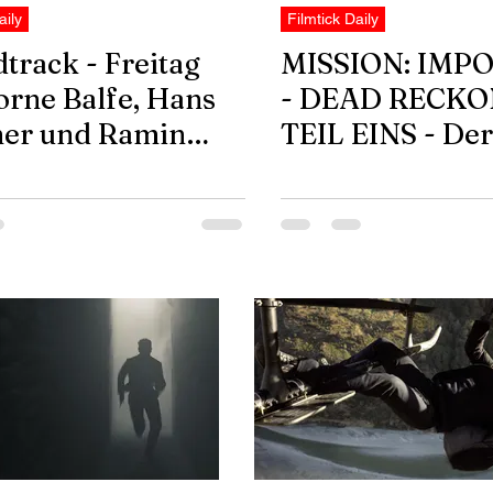
aily
Filmtick Daily
track - Freitag
MISSION: IMPO
orne Balfe, Hans
- DEAD RECKO
er und Ramin
TEIL EINS - Der
adi
Trailer