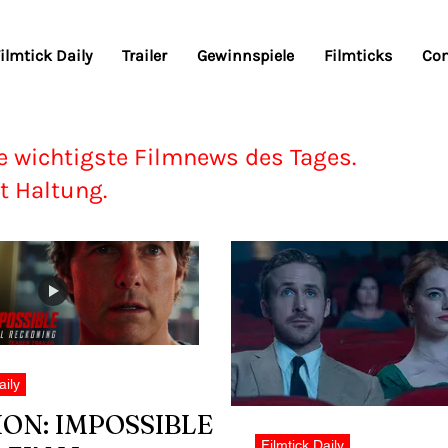
ilmtick Daily
Trailer
Gewinnspiele
Filmticks
Co
e wichtigste Filmnews des Tages.
t Haltung.
aily
ION: IMPOSSIBLE
Filmtick Daily