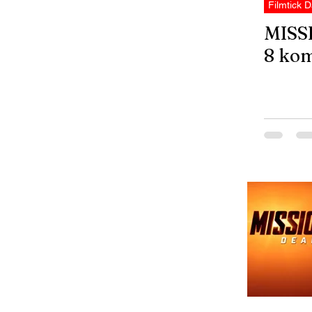
Filmtick D
MISS
8 kom