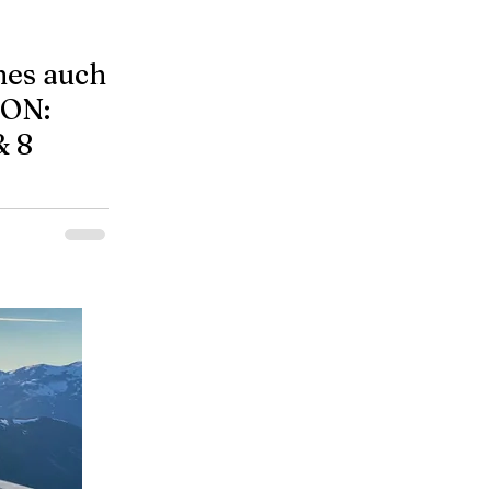
hes auch
ION:
& 8