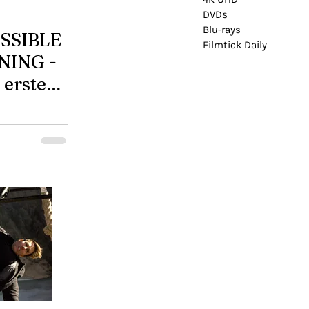
DVDs
Blu-rays
SSIBLE
Filmtick Daily
NING -
 erste