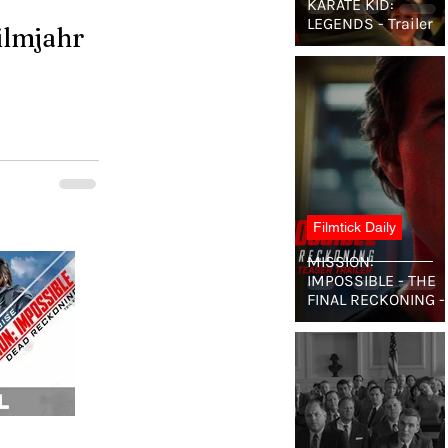
KARATE KID:
LEGENDS - Trailer
ilmjahr
Filmtick Daily
MISSION:
IMPOSSIBLE - THE
FINAL RECKONING -
Teaser Trailer