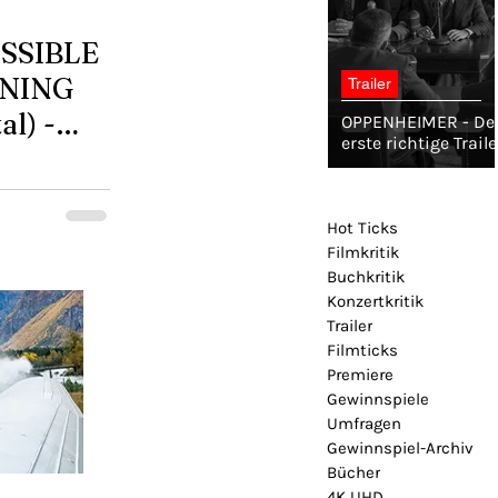
SSIBLE
ONING
Trailer
al) -
OPPENHEIMER - De
erste richtige Traile
Hot Ticks
Filmkritik
Buchkritik
Konzertkritik
Trailer
Filmticks
Premiere
Gewinnspiele
Umfragen
Gewinnspiel-Archiv
Bücher
4K UHD