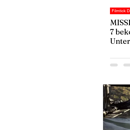
Filmtick D
MISS
7 be
Unter
MCU