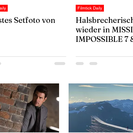
aily
Filmtick Daily
tes Setfoto von
Halsbrecherisc
wieder in MISS
IMPOSSIBLE 7 