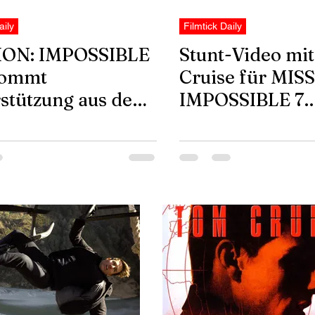
aily
Filmtick Daily
ION: IMPOSSIBLE
Stunt-Video mi
kommt
Cruise für MIS
stützung aus dem
IMPOSSIBLE 7
aufgetaucht