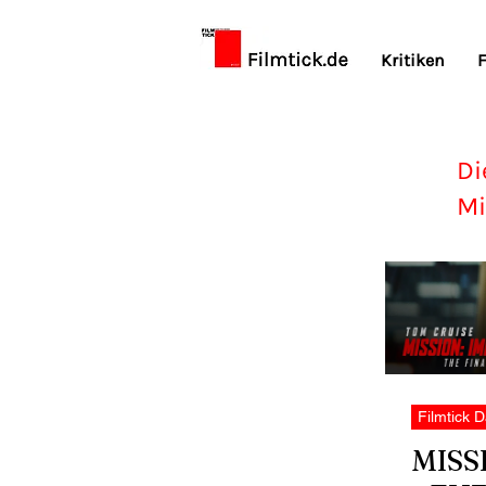
Kritiken
F
Di
Mi
Filmtick D
MISS