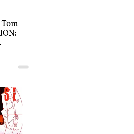
t Tom
SION: