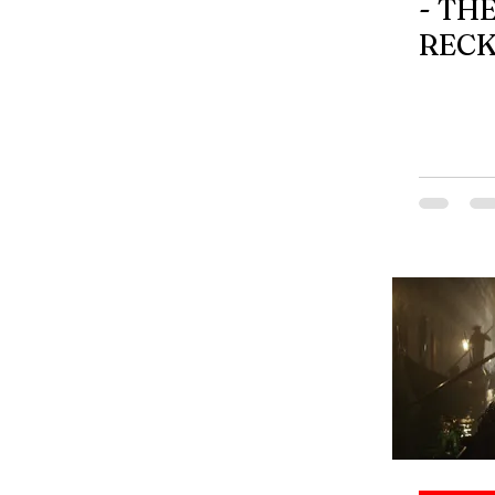
- TH
RECK
Trail