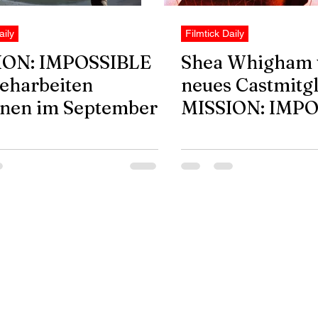
aily
Filmtick Daily
ION: IMPOSSIBLE
Shea Whigham 
reharbeiten
neues Castmitgl
nen im September
MISSION: IMPO