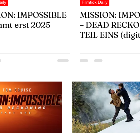
aily
Filmtick Daily
ION: IMPOSSIBLE
MISSION: IMPO
mt erst 2025
– DEAD RECK
TEIL EINS (digit
Gewinnspiel