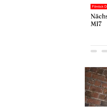
Filmtick D
Nächs
MI7