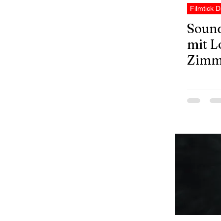
Filmtick D
Sound
mit L
Zimm
Djaw