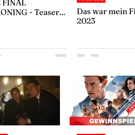
E FINAL
Das war mein F
ONING - Teaser
2023
er