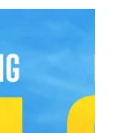
TRAIN inszenierte, perfektionierte Stahelski
schon in jungen Jahren seine Kunst als
Kampfsportler und Stunt-Double für Brandon
Lee (THE CROW) und Keanu Reeves
(MATRIX). Ihr gemeinsames Action-Design-
Unternehmen 87eleven unterhält ein
spezielles Stunt-Team, das permanent an der
Perfektionierung ihrer Kunst arbeitet...