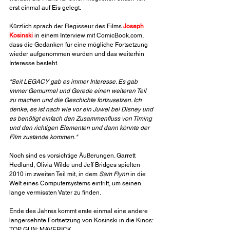
erst einmal auf Eis gelegt.
Kürzlich sprach der Regisseur des Films 
Joseph 
Kosinski
 in einem Interview mit ComicBook.com, 
dass die Gedanken für eine mögliche Fortsetzung 
wieder aufgenommen wurden und das weiterhin 
Interesse besteht.
"Seit LEGACY gab es immer Interesse. Es gab 
immer Gemurmel und Gerede einen weiteren Teil 
zu machen und die Geschichte fortzusetzen. Ich 
denke, es ist nach wie vor ein Juwel bei Disney und 
es benötigt einfach den Zusammenfluss von Timing 
und den richtigen Elementen und dann könnte der 
Film zustande kommen."
Noch sind es vorsichtige Äußerungen. Garrett 
Hedlund, Olivia Wilde und Jeff Bridges spielten 
2010 im zweiten Teil mit, in dem 
Sam Flynn
 in die 
Welt eines Computersystems eintritt, um seinen 
lange vermissten Vater zu finden.
Ende des Jahres kommt erste einmal eine andere 
langersehnte Fortsetzung von Kosinski in die Kinos: 
TOP GUN: MAVERICK.