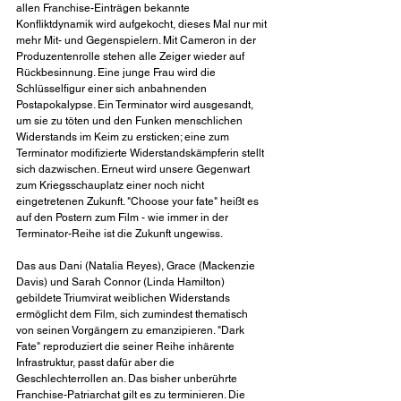
allen Franchise-Einträgen bekannte 
Konfliktdynamik wird aufgekocht, dieses Mal nur mit 
mehr Mit- und Gegenspielern. Mit Cameron in der 
Produzentenrolle stehen alle Zeiger wieder auf 
Rückbesinnung. Eine junge Frau wird die 
Schlüsselfigur einer sich anbahnenden 
Postapokalypse. Ein Terminator wird ausgesandt, 
um sie zu töten und den Funken menschlichen 
Widerstands im Keim zu ersticken; eine zum 
Terminator modifizierte Widerstandskämpferin stellt 
sich dazwischen. Erneut wird unsere Gegenwart 
zum Kriegsschauplatz einer noch nicht 
eingetretenen Zukunft. "Choose your fate" heißt es 
auf den Postern zum Film - wie immer in der 
Terminator-Reihe ist die Zukunft ungewiss.
Das aus Dani (Natalia Reyes), Grace (Mackenzie 
Davis) und Sarah Connor (Linda Hamilton) 
gebildete Triumvirat weiblichen Widerstands 
ermöglicht dem Film, sich zumindest thematisch 
von seinen Vorgängern zu emanzipieren. "Dark 
Fate" reproduziert die seiner Reihe inhärente 
Infrastruktur, passt dafür aber die 
Geschlechterrollen an. Das bisher unberührte 
Franchise-Patriarchat gilt es zu terminieren. Die 