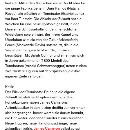
fast acht Milliarden Menschen weiter. Nicht aber für 
die junge Fabrikarbeiterin Dani Ramos (Natalia 
Reyes), als plötzlich ein Terminator (Gabriel Luna) 
vor ihrer Tür steht. Die Abkehr der Zukunft hat die 
Weichen für eine neue Dystopie gestellt, in der 
Dani eine Schlüsselrolle für den menschlichen 
Widerstand spielen wird. Bei ihrem Kampf ums 
Überleben wird sie von der Zukunftskämpferin 
Grace (Mackenzie Davis) unterstützt, die in die 
Vergangenheit geschickt wurde, um sie zu 
beschützen. Mit Sarah Connor und einem sichtlich 
in Jahre gekommenen T-800-Modell des 
Terminators (Arnold Schwarzenegger) treten zudem 
zwei weitere Figuren auf den Spielplan, die ihre 
eigenen Ziele verfolgen.
Kritik:
Der Blick der Terminator-Reihe in die eigene 
Zukunft fiel stets recht optimistisch aus. Drei 
Fortsetzungen haben James Camerons 
Actionklassiker in den letzten dreißig Jahren hinter 
sich hergezogen. Immer waren sie darum bemüht, 
die Uhr weiter- oder eben wieder zurückzudrehen. 
Neue Figuren, neue Handlungsstränge, neue 
Zukunftsentwürfe. 
James Cameron
 selbst sprach 