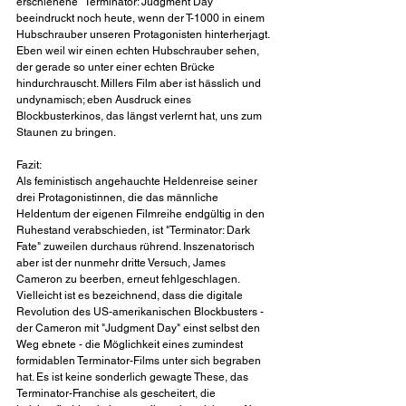
erschienene "Terminator: Judgment Day" 
beeindruckt noch heute, wenn der T-1000 in einem 
Hubschrauber unseren Protagonisten hinterherjagt. 
Eben weil wir einen echten Hubschrauber sehen, 
der gerade so unter einer echten Brücke 
hindurchrauscht. Millers Film aber ist hässlich und 
undynamisch; eben Ausdruck eines 
Blockbusterkinos, das längst verlernt hat, uns zum 
Staunen zu bringen.
Fazit:
Als feministisch angehauchte Heldenreise seiner 
drei Protagonistinnen, die das männliche 
Heldentum der eigenen Filmreihe endgültig in den 
Ruhestand verabschieden, ist "Terminator: Dark 
Fate" zuweilen durchaus rührend. Inszenatorisch 
aber ist der nunmehr dritte Versuch, James 
Cameron zu beerben, erneut fehlgeschlagen. 
Vielleicht ist es bezeichnend, dass die digitale 
Revolution des US-amerikanischen Blockbusters - 
der Cameron mit "Judgment Day" einst selbst den 
Weg ebnete - die Möglichkeit eines zumindest 
formidablen Terminator-Films unter sich begraben 
hat. Es ist keine sonderlich gewagte These, das 
Terminator-Franchise als gescheitert, die 