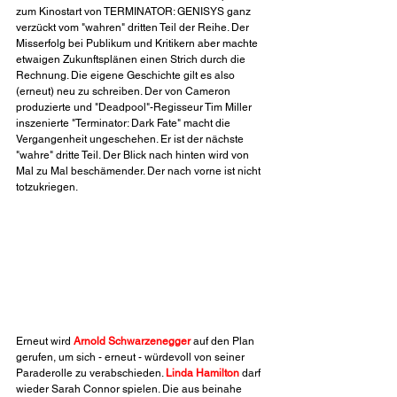
zum Kinostart von TERMINATOR: GENISYS ganz 
verzückt vom "wahren" dritten Teil der Reihe. Der 
Misserfolg bei Publikum und Kritikern aber machte 
etwaigen Zukunftsplänen einen Strich durch die 
Rechnung. Die eigene Geschichte gilt es also 
(erneut) neu zu schreiben. Der von Cameron 
produzierte und "Deadpool"-Regisseur Tim Miller 
inszenierte "Terminator: Dark Fate" macht die 
Vergangenheit ungeschehen. Er ist der nächste 
"wahre" dritte Teil. Der Blick nach hinten wird von 
Mal zu Mal beschämender. Der nach vorne ist nicht 
totzukriegen.
Erneut wird 
Arnold Schwarzenegger
 auf den Plan 
gerufen, um sich - erneut - würdevoll von seiner 
Paraderolle zu verabschieden. 
Linda Hamilton
 darf 
wieder Sarah Connor spielen. Die aus beinahe 