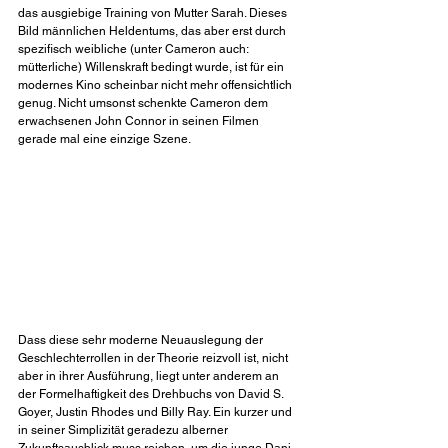
das ausgiebige Training von Mutter Sarah. Dieses 
Bild männlichen Heldentums, das aber erst durch 
spezifisch weibliche (unter Cameron auch: 
mütterliche) Willenskraft bedingt wurde, ist für ein 
modernes Kino scheinbar nicht mehr offensichtlich 
genug. Nicht umsonst schenkte Cameron dem 
erwachsenen John Connor in seinen Filmen 
gerade mal eine einzige Szene.
Dass diese sehr moderne Neuauslegung der 
Geschlechterrollen in der Theorie reizvoll ist, nicht 
aber in ihrer Ausführung, liegt unter anderem an 
der Formelhaftigkeit des Drehbuchs von David S. 
Goyer, Justin Rhodes und Billy Ray. Ein kurzer und 
in seiner Simplizität geradezu alberner 
Zukunftsausblick muss reichen, um die junge Dani 