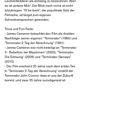
Leichenfledderei als armselig zu bezeichnen. Aber 
es ist vertane Müh'. Der Blick nach vorne ist nicht 
totzukriegen. "I'll be back", der populärste Satz der 
Filmreihe, ist längst zum eigenen 
Schreckversprechen geworden.
Trivia und Fun-Facts:
- James Cameron betrachtet den Film als direkten 
Nachfolger seiner eigenen: "Terminator" (1984) und 
"Terminator 2: Tag der Abrechnung" (1991)
- James Cameron war nicht beteiligt an "Terminator 
3 - Rebellion der Maschinen" (2003), "Terminator: 
Die Erlösung" (2009) und "Terminator: Genisys" 
(2015)
- Der Film erscheint 35 Jahre nach dem ersten Teil. 
In "Terminator 2: Tag der Abrechnung" erzählt der 
Terminator John Connor, dass er aus der Zukunft 
kommt, und zwar 35 Jahre zurückgereist ist