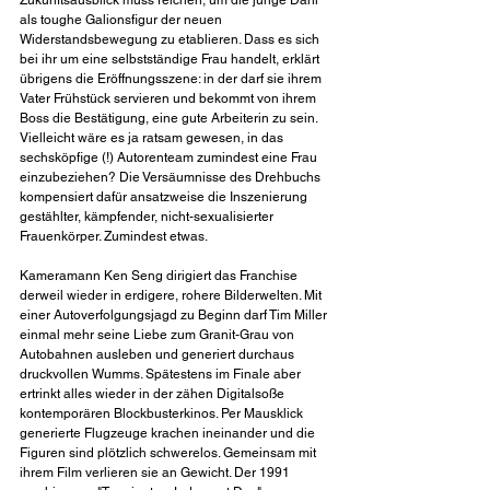
als toughe Galionsfigur der neuen 
Widerstandsbewegung zu etablieren. Dass es sich 
bei ihr um eine selbstständige Frau handelt, erklärt 
übrigens die Eröffnungsszene: in der darf sie ihrem 
Vater Frühstück servieren und bekommt von ihrem 
Boss die Bestätigung, eine gute Arbeiterin zu sein. 
Vielleicht wäre es ja ratsam gewesen, in das 
sechsköpfige (!) Autorenteam zumindest eine Frau 
einzubeziehen? Die Versäumnisse des Drehbuchs 
kompensiert dafür ansatzweise die Inszenierung 
gestählter, kämpfender, nicht-sexualisierter 
Frauenkörper. Zumindest etwas.
Kameramann Ken Seng dirigiert das Franchise 
derweil wieder in erdigere, rohere Bilderwelten. Mit 
einer Autoverfolgungsjagd zu Beginn darf Tim Miller 
einmal mehr seine Liebe zum Granit-Grau von 
Autobahnen ausleben und generiert durchaus 
druckvollen Wumms. Spätestens im Finale aber 
ertrinkt alles wieder in der zähen Digitalsoße 
kontemporären Blockbusterkinos. Per Mausklick 
generierte Flugzeuge krachen ineinander und die 
Figuren sind plötzlich schwerelos. Gemeinsam mit 
ihrem Film verlieren sie an Gewicht. Der 1991 