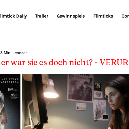
ilmtick Daily
Trailer
Gewinnspiele
Filmticks
Co
3 Min. Lesezeit
der war sie es doch nicht? - VERU