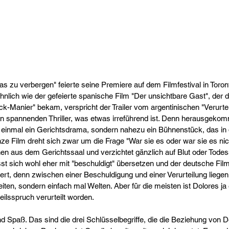
was zu verbergen" feierte seine Premiere auf dem Filmfestival in Toront
hnlich wie der gefeierte spanische Film "Der unsichtbare Gast", der 
ock-Manier" bekam, verspricht der Trailer vom argentinischen "Verurteil
n spannenden Thriller, was etwas irreführend ist. Denn herausgekomm
t einmal ein Gerichtsdrama, sondern nahezu ein Bühnenstück, das in d
nze Film dreht sich zwar um die Frage "War sie es oder war sie es ni
nen aus dem Gerichtssaal und verzichtet gänzlich auf Blut oder Todes
sst sich wohl eher mit "beschuldigt" übersetzen und der deutsche Filmti
ziert, denn zwischen einer Beschuldigung und einer Verurteilung liegen 
en, sondern einfach mal Welten. Aber für die meisten ist Dolores ja 
eilsspruch verurteilt worden.
nd Spaß. Das sind die drei Schlüsselbegriffe, die die Beziehung von Do