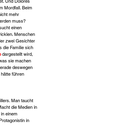
et. Und Dolores 
m Mordfall. Beim 
icht mehr 
 werden muss? 
sucht einen 
wicklen. Menschen 
der zwei Gesichter 
 die Familie sich 
o
 dargestellt wird, 
 was sie machen 
 gerade deswegen 
 hätte führen 
llers. Man taucht 
Macht die Medien in 
 in einem 
rotagonistin in 