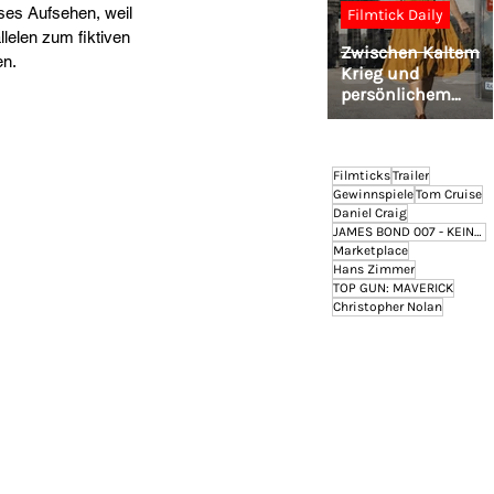
nses Aufsehen, weil 
Filmtick Daily
lelen zum fiktiven 
Zwischen Kaltem
en.
Krieg und
persönlichem
Wiedersehen: Titus
Müller geht mit DI
GEHEIME MISSION
auf Lesereise
Filmticks
Trailer
Gewinnspiele
Tom Cruise
Daniel Craig
JAMES BOND 007 - KEINE ZEIT ZU STERBEN
Marketplace
Hans Zimmer
TOP GUN: MAVERICK
Christopher Nolan