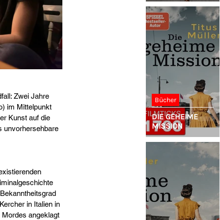
all: Zwei Jahre 
Bücher
) im Mittelpunkt 
DIE GEHEIME
r Kunst auf die 
MISSION
as unvorhersehbare 
existierenden 
iminalgeschichte 
 Bekanntheitsgrad 
rcher in Italien in 
 Mordes angeklagt 