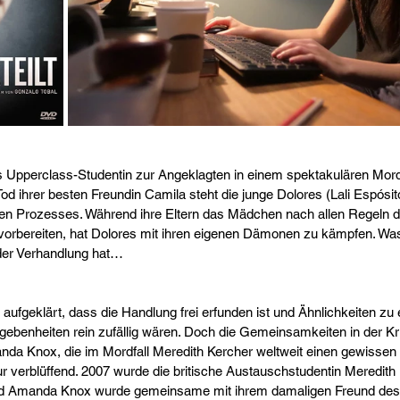
 Upperclass-Studentin zur Angeklagten in einem spektakulären Mordf
 ihrer besten Freundin Camila steht die junge Dolores (Lali Espósito
n Prozesses. Während ihre Eltern das Mädchen nach allen Regeln de
 vorbereiten, hat Dolores mit ihren eigenen Dämonen zu kämpfen. W
der Verhandlung hat…
aufgeklärt, dass die Handlung frei erfunden ist und Ähnlichkeiten zu 
benheiten rein zufällig wären. Doch die Gemeinsamkeiten in der Kr
da Knox, die im Mordfall Meredith Kercher weltweit einen gewissen
ur verblüffend. 2007 wurde die britische Austauschstudentin Meredith Ke
nd Amanda Knox wurde gemeinsame mit ihrem damaligen Freund des