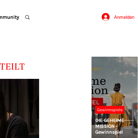
mmunity
Anmelden
RTEILT
Gewinnspiele
DIE GEHEIME
MISSION -
Gewinnspiel