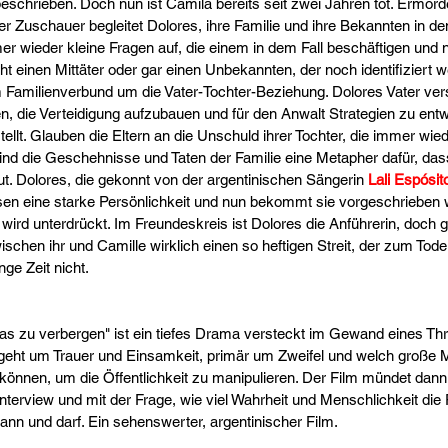
eschrieben. Doch nun ist Camila bereits seit zwei Jahren tot. Ermord
r Zuschauer begleitet Dolores, ihre Familie und ihre Bekannten in de
ieder kleine Fragen auf, die einem in dem Fall beschäftigen und n
cht einen Mittäter oder gar einen Unbekannten, der noch identifiziert
m Familienverbund um die Vater-Tochter-Beziehung. Dolores Vater ver
 die Verteidigung aufzubauen und für den Anwalt Strategien zu ent
ellt. Glauben die Eltern an die Unschuld ihrer Tochter, die immer wie
ind die Geschehnisse und Taten der Familie eine Metapher dafür, dass
t. Dolores, die gekonnt von der argentinischen Sängerin 
Lali Espósit
en eine starke Persönlichkeit und nun bekommt sie vorgeschrieben
 wird unterdrückt. Im Freundeskreis ist Dolores die Anführerin, doch
ischen ihr und Camille wirklich einen so heftigen Streit, der zum Tode
ge Zeit nicht.
twas zu verbergen" ist ein tiefes Drama versteckt im Gewand eines Thri
Es geht um Trauer und Einsamkeit, primär um Zweifel und welch große 
können, um die Öffentlichkeit zu manipulieren.​ Der Film mündet dann
terview und mit der Frage, wie viel Wahrheit und Menschlichkeit die P
n und darf. Ein sehenswerter, argentinischer Film.