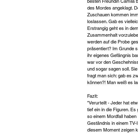
besten Freundin Camila b
des Mordes angeklagt. De
Zuschauen kommen immer w
loslassen. Gab es viellei
Erstrangig geht es in de
Zusammenhalt vorzuleben,
werden auf die Probe gest
präsentiert? Im Grunde s
ihr eigenes Gefängnis bau
war vor den Geschehniss
und sogar sagen soll. Sie
fragt man sich: gab es zw
können?! Man weiß es lan
Fazit:
"Verurteilt - Jeder hat e
tief ein in die Figuren. 
so einem Mordfall haben 
Geständnis in einem TV-In
diesem Moment zeigen kan