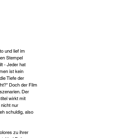
o und lief im 
den Stempel 
t - Jeder hat 
en ist kein 
ie Tiefe der 
cht?" Doch der Film 
szenarien. Der 
tel wirkt mit 
nicht nur 
eh schuldig, also 
lores zu ihrer 