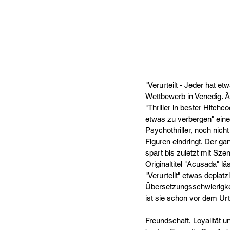
"Verurteilt - Jeder hat et
Wettbewerb in Venedig. Ä
"Thriller in bester Hitchc
etwas zu verbergen" eine
Psychothriller, noch nich
Figuren eindringt. Der ga
spart bis zuletzt mit Sze
Originaltitel "Acusada" lä
"Verurteilt" etwas deplat
Übersetzungsschwierigkeit
ist sie schon vor dem Urt
Freundschaft, Loyalität u