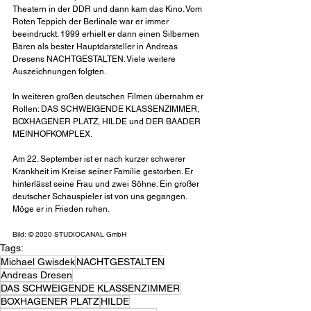
Theatern in der DDR und dann kam das Kino. Vom 
Roten Teppich der Berlinale war er immer 
beeindruckt. 1999 erhielt er dann einen Silbernen 
Bären als bester Hauptdarsteller in Andreas 
Dresens NACHTGESTALTEN. Viele weitere 
Auszeichnungen folgten.
In weiteren großen deutschen Filmen übernahm er 
Rollen: DAS SCHWEIGENDE KLASSENZIMMER, 
BOXHAGENER PLATZ, HILDE und DER BAADER 
MEINHOFKOMPLEX.
Am 22. September ist er nach kurzer schwerer 
Krankheit im Kreise seiner Familie gestorben. Er 
hinterlässt seine Frau und zwei Söhne. Ein großer 
deutscher Schauspieler ist von uns gegangen. 
Möge er in Frieden ruhen.
Bild: © 2020 STUDIOCANAL GmbH
Tags:
Michael Gwisdek
NACHTGESTALTEN
Andreas Dresen
DAS SCHWEIGENDE KLASSENZIMMER
BOXHAGENER PLATZ
HILDE