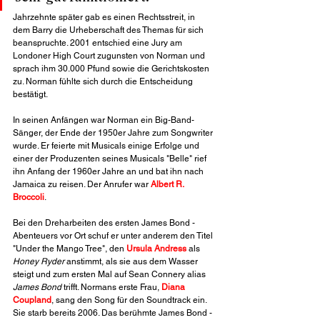
Jahrzehnte später gab es einen Rechtsstreit, in 
dem Barry die Urheberschaft des Themas für sich 
beanspruchte. 2001 entschied eine Jury am 
Londoner High Court zugunsten von Norman und 
sprach ihm 30.000 Pfund sowie die Gerichtskosten 
zu. Norman fühlte sich durch die Entscheidung 
bestätigt.
In seinen Anfängen war Norman ein Big-Band-
Sänger, der Ende der 1950er Jahre zum Songwriter 
wurde. Er feierte mit Musicals einige Erfolge und 
einer der Produzenten seines Musicals "Belle" rief 
ihn Anfang der 1960er Jahre an und bat ihn nach 
Jamaica zu reisen. Der Anrufer war 
Albert R. 
Broccoli
.
Bei den Dreharbeiten des ersten James Bond - 
Abenteuers vor Ort schuf er unter anderem den Titel 
"Under the Mango Tree", den 
Ursula Andress
 als 
Honey Ryder
 anstimmt, als sie aus dem Wasser 
steigt und zum ersten Mal auf Sean Connery alias 
James Bond
 trifft. Normans erste Frau, 
Diana 
Coupland
, sang den Song für den Soundtrack ein. 
Sie starb bereits 2006. Das berühmte James Bond - 