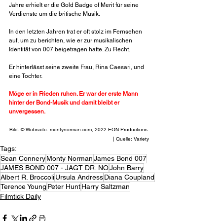
Jahre erhielt er die Gold Badge of Merit für seine 
Verdienste um die britische Musik. 
In den letzten Jahren trat er oft stolz im Fernsehen 
auf, um zu berichten, wie er zur musikalischen 
Identität von 007 beigetragen hatte. Zu Recht. 
Er hinterlässt seine zweite Frau, Rina Caesari, und 
eine Tochter.
Möge er in Frieden ruhen. Er war der erste Mann 
hinter der Bond-Musik und damit bleibt er 
unvergessen.
Bild: © Webseite: montynorman.com, 2022 EON Productions 
| Quelle: Variety
Tags:
Sean Connery
Monty Norman
James Bond 007
JAMES BOND 007 - JAGT DR. NO
John Barry
Albert R. Broccoli
Ursula Andress
Diana Coupland
Terence Young
Peter Hunt
Harry Saltzman
Filmtick Daily