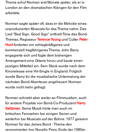
Thema schuf Norman erst Monate später, als er in 
London an den dramatischen Klängen für den Film 
arbeitete.
Norman sagte später oft, dass er die Melodie eines 
unproduzierten Musicals für das Thema nahm. Das 
Lied "Bad Sign, Good Sign" enthielt Töne des Bond-
Themas. Regisseur 
Terence Young
 und Cutter 
Peter 
Hunt
 forderten ein schlagkräftigeres und 
kommerziell tragfährigeres Thema. John Barry 
engagierte sich und fügte dem bisherigen 
Arrangement eine Gitarre hinzu und baute einen 
jazzigen Mittelteil ein. Sein Stück wurde nach dem 
Kinorelease eine Hit-Single in England. Folglich 
wurde Barry für die musikalische Untermalung der 
nächsten Bond-Abenteuer angeheuert. Norman 
wurde nicht mehr gefragt. 
Norman schriebt aber weiter an Filmmusiken, auch 
für andere Projekte von Bond-Co-Produzent 
Harry 
Saltzman
. Seine Musik hörte man auch im 
britischen Fernsehen bei einigen Serien und 
weiterhin bei Musicals auf der Bühne. 1977 gewann 
Norman für das James Bond - Thema den 
renommierten Ivor Novello Preis. Ende der 1980er 