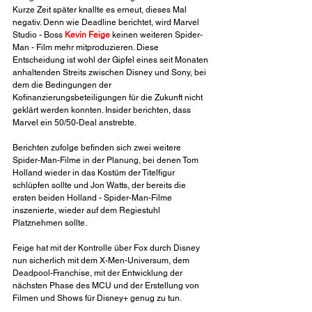
Kurze Zeit später knallte es erneut, dieses Mal 
negativ. Denn wie Deadline berichtet, wird Marvel 
Studio - Boss 
Kevin Feige
 keinen weiteren Spider-
Man - Film mehr mitproduzieren. Diese 
Entscheidung ist wohl der Gipfel eines seit Monaten 
anhaltenden Streits zwischen Disney und Sony, bei 
dem die Bedingungen der 
Kofinanzierungsbeteiligungen für die Zukunft nicht 
geklärt werden konnten. Insider berichten, dass 
Marvel ein 50/50-Deal anstrebte.
Berichten zufolge befinden sich zwei weitere 
Spider-Man-Filme in der Planung, bei denen Tom 
Holland wieder in das Kostüm der Titelfigur 
schlüpfen sollte und Jon Watts, der bereits die 
ersten beiden Holland - Spider-Man-Filme 
inszenierte, wieder auf dem Regiestuhl 
Platznehmen sollte. 
Feige hat mit der Kontrolle über Fox durch Disney 
nun sicherlich mit dem X-Men-Universum, dem 
Deadpool-Franchise, mit der Entwicklung der 
nächsten Phase des MCU und der Erstellung von 
Filmen und Shows für Disney+ genug zu tun.