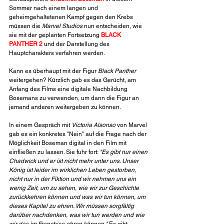
Sommer nach einem langen und 
geheimgehaltetenen Kampf gegen den Krebs 
müssen die 
Marvel Studios
 nun entscheiden, wie 
sie mit der geplanten Fortsetzung 
BLACK 
PANTHER 2
 und der Darstellung des 
Hauptcharakters verfahren werden.
Kann es überhaupt mit der Figur 
Black Panther
weitergehen? Kürzlich gab es das Gerücht, am 
Anfang des Films eine digitale Nachbildung 
Bosemans zu verwenden, um dann die Figur an 
jemand anderen weitergeben zu können.
In einem Gespräch mit 
Victoria Alsonso
 von Marvel 
gab es ein konkretes "Nein" auf die Frage nach der 
Möglichkeit Boseman digital in den Film mit 
einfließen zu lassen. Sie fuhr fort: 
"Es gibt nur einen 
Chadwick und er ist nicht mehr unter uns. Unser 
König ist leider im wirklichen Leben gestorben, 
nicht nur in der Fiktion und wir nehmen uns ein 
wenig Zeit, um zu sehen, wie wir zur Geschichte 
zurückkehren können und was wir tun können, um 
dieses Kapitel zu ehren. Wir müssen sorgfältig 
darüber nachdenken, was wir tun werden und wie 