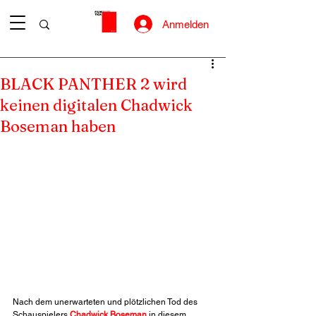
Anmelden
BLACK PANTHER 2 wird
keinen digitalen Chadwick
Boseman haben
Nach dem unerwarteten und plötzlichen Tod des 
Schauspielers 
Chadwick Boseman
 in diesem 