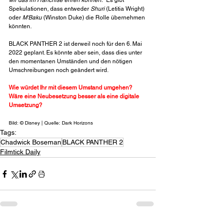
wir das im Franchise ehren können."
 Es gibt 
Spekulationen, dass entweder 
Shuri
 (Letitia Wright) 
oder 
M'Baku
 (Winston Duke) die Rolle übernehmen 
könnten.
BLACK PANTHER 2 ist derweil noch für den 6. Mai 
2022 geplant. Es könnte aber sein, dass dies unter 
den momentanen Umständen und den nötigen 
Umschreibungen noch geändert wird.
Wie würdet Ihr mit diesem Umstand umgehen? 
Wäre eine Neubesetzung besser als eine digitale 
Umsetzung?
Bild: © Disney | Quelle: Dark Horizons
Tags:
Chadwick Boseman
BLACK PANTHER 2
Filmtick Daily