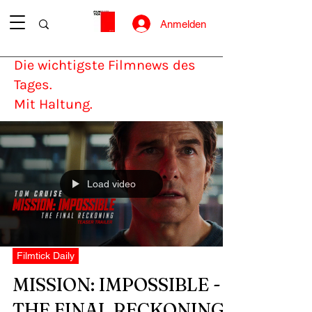
Anmelden
Die wichtigste Filmnews des
Tages.
Mit Haltung.
Load video
Filmtick Daily
MISSION: IMPOSSIBLE -
THE FINAL RECKONING