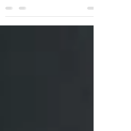
"Maverick" Mitchell (Tom Cruise) als Top-
Pilot für die Navy im Einsatz. Als furchtloser...