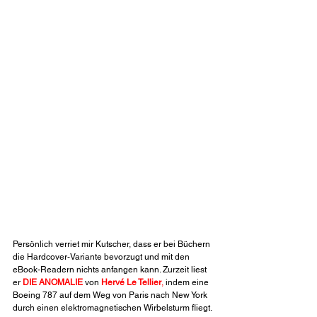
Persönlich verriet mir Kutscher, dass er bei Büchern 
die Hardcover-Variante bevorzugt und mit den 
eBook-Readern nichts anfangen kann. Zurzeit liest 
er 
DIE ANOMALIE
 von 
Hervé Le Tellier
,
 indem eine 
Boeing 787 auf dem Weg von Paris nach New York 
durch einen elektromagnetischen Wirbelsturm fliegt. 