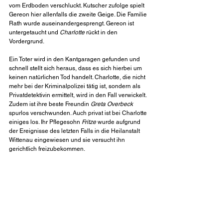
vom Erdboden verschluckt. Kutscher zufolge spielt 
Gereon hier allenfalls die zweite Geige. Die Familie 
Rath wurde auseinandergesprengt. Gereon ist 
untergetaucht und 
Charlotte
 rückt in den 
Vordergrund.
Ein Toter wird in den Kantgaragen gefunden und 
schnell stellt sich heraus, dass es sich hierbei um 
keinen natürlichen Tod handelt. Charlotte, die nicht 
mehr bei der Kriminalpolizei tätig ist, sondern als 
Privatdetektivin ermittelt, wird in den Fall verwickelt. 
Zudem ist ihre beste Freundin 
Greta Overbeck
spurlos verschwunden. Auch privat ist bei Charlotte 
einiges los. Ihr Pflegesohn 
Fritze
 wurde aufgrund 
der Ereignisse des letzten Falls in die Heilanstalt 
Wittenau eingewiesen und sie versucht ihn 
gerichtlich freizubekommen.