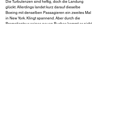
Die Turbulenzen sind heftig, doch die Landung 
glückt. Allerdings landet kurz darauf dieselbe 
Boeing mit denselben Passagieren ein zweites Mal 
in New York. Klingt spannend. Aber durch die 
Promotiontour seines neuen Buches kommt er nicht 
viel zum Lesen. Höchstens im Zug. Gut, dass ihm 
dann wohl auch nicht viel Zeit bleibt für die vierte 
Staffel, die gerade auf Sky läuft. Ich bin gespannt 
auf die letzten beiden Romane aus dem Rath-
Universum und auf das, was danach folgt vom 
Autor Volker Kutscher.