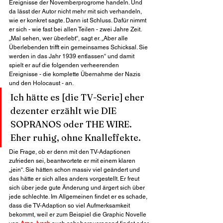
Ereignisse der Novemberprogrome handeln. Und 
da lässt der Autor nicht mehr mit sich verhandeln, 
wie er konkret sagte. Dann ist Schluss. Dafür nimmt 
er sich - wie fast bei allen Teilen - zwei Jahre Zeit. 
„Mal sehen, wer überlebt“, sagt er. „Aber alle 
Überlebenden trifft ein gemeinsames Schicksal. Sie 
werden in das Jahr 1939 entlassen“ und damit 
spielt er auf die folgenden verheerenden 
Ereignisse - die komplette Übernahme der Nazis 
und den Holocaust - an.
Ich hätte es [die TV-Serie] eher 
dezenter erzählt wie DIE 
SOPRANOS oder THE WIRE. 
Eher ruhig, ohne Knalleffekte.
Die Frage, ob er denn mit den TV-Adaptionen 
zufrieden sei, beantwortete er mit einem klaren 
„jein“. Sie hätten schon massiv viel geändert und 
das hätte er sich alles anders vorgestellt. Er freut 
sich über jede gute Änderung und ärgert sich über 
jede schlechte. Im Allgemeinen findet er es schade, 
dass die TV-Adaption so viel Aufmerksamkeit 
bekommt, weil er zum Beispiel die Graphic Novelle 