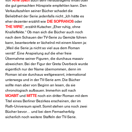
von 
Arne Jysch
 auch sehr herausragend findet oder 
die gut gemachten Hörspiele empfehlen kann. Den 
Verkaufszahlen seiner Bücher schadet die 
Beliebtheit der Serie jedenfalls nicht. „Ich hätte es 
eher dezenter erzählt wie 
DIE SOPRANOS
 oder 
THE WIRE
“, erzählt Kutscher. „Eher ruhig, ohne 
Knalleffekte.“ Ob man sich die Bücher auch noch 
nach dem Schauen der TV-Serie zu Gemüte führen 
kann, beantwortete er lächelnd mit einem klaren ja: 
„Weil die Serie ja nicht so viel aus dem Roman 
verrät“. Eine Anspielung auf die eher freie 
Übernahme seiner Figuren, die durchaus massiv 
abweichen. Bei der Figur der Greta Overbeck wurde 
eigentlich nur der Name übernommen, denn im 
Roman ist sie durchaus weltgewannt, international 
unterwegs und in der TV-Serie arm. Die Bücher 
sollte man aber von Beginn an lesen, da sie 
chronologisch aufbauen. Immerhin soll nach 
MOABIT
 und 
MITTE
 noch ein dritter Roman mit dem 
Titel eines Berliner Bezirkes erscheinen, der im 
Rath-Universum spielt. Somit stehen uns noch zwei 
Bücher bevor… und bei dem Fernseherfolg 
sicherlich noch weitere Staffeln der TV-Serie.