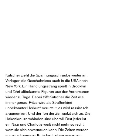
Kutscher zieht die Spannungsschraube weiter an. 
Verlagert die Geschehnisse auch in die USA nach 
New York. Ein Handlungsstrang spielt in Brooklyn 
und führt altbekannte Figuren aus den Vorromanen 
wieder zu Tage. Dabei trifft Kutscher die Zeit wie 
immer genau. Fritze wird als Straßenkind 
unbekannter Herkunft verurteilt, es wird rassistisch 
argumentiert. Und der Ton der Zeit spitzt sich zu. Die 
Hakenkreuzarmbinden sind überall. Fast jeder ist 
ein Nazi und Charlotte weiß nicht mehr so recht, 
wem sie sich anvertrauen kann. Die Zeiten werden 
immer schwieriger. Kutscher hat wie immer ein 