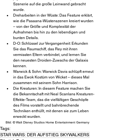
Szenerie auf die große Leinwand gebracht 
wurde.
Dreharbeiten in der Wüste: Das Feature erklärt, 
wie die Pasaana-Wüstenszenen kreiert wurden 
– von der Größe und Komplexität der 
Aufnahmen bis hin zu den lebendigen und 
bunten Details.
D-O: Schlüssel zur Vergangenheit: Erkunden 
Sie das Raumschiff, das Rey mit ihren 
vermissten Eltern verbindet, und lernen Sie 
den neuesten Droiden-Zuwachs der Galaxis 
kennen.
Warwick & Sohn: Warwick Davis schlüpft erneut 
in das Ewok Kostüm von Wicket – dieses Mal 
zusammen mit seinem Sohn Harrison.
Die Kreaturen: In diesem Feature machen Sie 
die Bekanntschaft mit Neal Scanlans Kreaturen-
Effekte-Team, das die vielfältigen Geschöpfe 
des Films vorstellt und bahnbrechende 
Techniken enthüllt, mit denen sie zum Leben 
erweckt wurden.
Bild: © Walt Disney Studios Home Entertainment Germany
Tags:
STAR WARS: DER AUFSTIEG SKYWALKERS