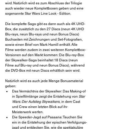
wird. Natürlich wird es zum Abschluss der Trilogie 
auch wieder neue Komplettboxen geben und eine 
sogenannte Star Wars Line Look - Edition. 
Die komplette Saga gibt es dann auch als 4K UHD-
Box, die zusätzlich zu den 27 Discs (neun 4K UHD 
Blu-rays, neun Blu-rays und neun Bonus Discs) 
Buchseiten mit Zeichnungen und Set-Fotografien, 
sowie einen Brief von Mark Hamill enthält. Alle 
Filme werden zudem in zwei weiteren Komplettbox-
Versionen auf den Markt kommen: Die Blu-ray-Box 
der Skywalker-Saga beinhaltet 18 Discs (neun 
Filme auf Blu-ray und neun Bonus Discs), während 
die DVD-Box mit neun Discs erhältlich sein wird.
Natürlich wird es auch jede Menge Bonusmaterial 
geben:
Das Vermächtnis der Skywalker: Das Making-of 
in Spielfilmlänge zeigt die Entstehung von 
Star 
Wars: Der Aufstieg Skywalkers
, in dem Cast 
und Crew einen letzten Blick auf ihr 
Meisterwerk werfen.
Die Speeder-Jagd auf Pasaana: Tauchen Sie 
ein in die Entstehung der epischen Verfolgungs­
jagd und entdecken Sie, wie die spektakuläre 