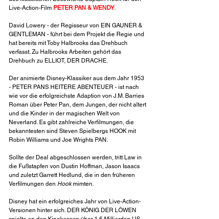
Live-Action-Film 
PETER PAN & WENDY
.
David Lowery - der Regisseur von EIN GAUNER & 
GENTLEMAN - führt bei dem Projekt die Regie und 
hat bereits mit Toby Halbrooks das Drehbuch 
verfasst. Zu Halbrooks Arbeiten gehört das 
Drehbuch zu ELLIOT, DER DRACHE.
Der animierte Disney-Klassiker aus dem Jahr 1953 
- PETER PANS HEITERE ABENTEUER - ist nach 
wie vor die erfolgreichste Adaption von J.M. Barries 
Roman über Peter Pan, dem Jungen, der nicht altert 
und die Kinder in der magischen Welt von 
Neverland. Es gibt zahlreiche Verfilmungen, die 
bekanntesten sind Steven Spielbergs HOOK mit 
Robin Williams und Joe Wrights PAN.
Sollte der Deal abgeschlossen werden, tritt Law in 
die Fußstapfen von Dustin Hoffman, Jason Isaacs 
und zuletzt Garrett Hedlund, die in den früheren 
Verfilmungen den 
Hook
 mimten.
Disney hat ein erfolgreiches Jahr von Live-Action-
Versionen hinter sich. DER KÖNIG DER LÖWEN 