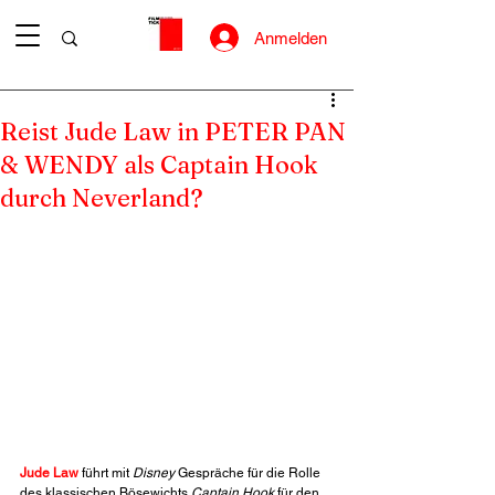
Anmelden
Reist Jude Law in PETER PAN
& WENDY als Captain Hook
durch Neverland?
Jude Law
 führt mit 
Disney
 Gespräche für die Rolle 
des klassischen Bösewichts 
Captain Hook
 für den 