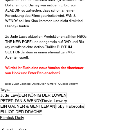
spielte an den Kinokassen über 1,6 Milliarden US-
Dollar ein und Disney war mit dem Erfolg von 
ALADDIN so zufrieden, dass schon an einer 
Fortsetzung des Films gearbeitet wird. PAN & 
WENDY soll ins Kino kommen und nicht direkt bei 
Disney+ laufen.
Zu Jude Laws aktuellen Produktionen zählen HBOs 
THE NEW POPE und der gerade auf DVD und Blu-
ray veröffentlichte Action-Thriller RHYTHM 
SECTION,
 i
n dem er einen ehemaligen MI6-
Agenten spielt.
Würdet Ihr Euch eine neue Version der Abenteuer 
von Hook und Peter Pan ansehen?
Bild: 2020 Leonine Distribution GmbH | Quelle: Variety
Tags:
Jude Law
DER KÖNIG DER LÖWEN
PETER PAN & WENDY
David Lowery
EIN GAUNER & GENTLEMAN
Toby Halbrooks
ELLIOT DER DRACHE
Filmtick Daily