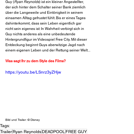
Guy (
Ryan Reynolds
) ist ein kleiner Angestellter, 
der sich hinter dem Schalter seiner Bank ziemlich 
über die Langeweile und Eintönigkeit in seinem 
einsamen Alltag gefrustet fühlt. Bis er eines Tages 
dahinterkommt, dass sein Leben eigentlich gar 
nicht sein eigenes ist: In Wahrheit verbirgt sich in 
Guy nichts anderes als eine unbedeutende 
Hintergrundfigur im Videospiel Free City. Mit dieser 
Entdeckung beginnt Guys aberwitzige Jagd nach 
einem eigenen Leben und der Rettung seiner Welt...
Was sagt Ihr zu dem Style des Films?
https://youtu.be/LSnrz3yZHjw
Bild und Trailer: © Disney
Tags:
Trailer
Ryan Reynolds
DEADPOOL
FREE GUY