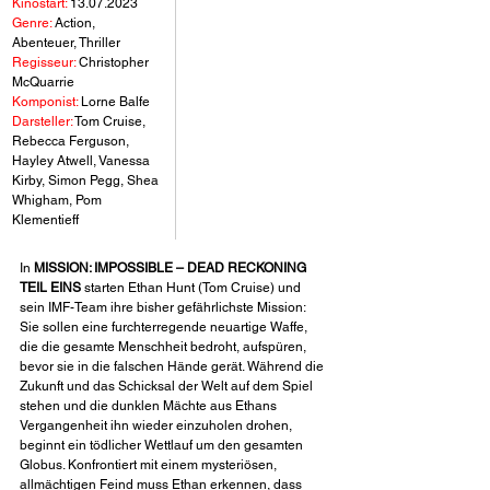
Kinostart:
 13.07.2023
Genre:
 Action, 
Abenteuer, Thriller
Regisseur:
 Christopher 
McQuarrie
Komponist:
 Lorne Balfe
Darsteller:
 Tom Cruise, 
Rebecca Ferguson, 
Hayley Atwell, Vanessa 
Kirby, Simon Pegg, Shea 
Whigham, Pom 
Klementieff
In 
MISSION: IMPOSSIBLE – DEAD RECKONING 
TEIL EINS
 starten Ethan Hunt (Tom Cruise) und 
sein IMF-Team ihre bisher gefährlichste Mission: 
Sie sollen eine furchterregende neuartige Waffe, 
die die gesamte Menschheit bedroht, aufspüren, 
bevor sie in die falschen Hände gerät. Während die 
Zukunft und das Schicksal der Welt auf dem Spiel 
stehen und die dunklen Mächte aus Ethans 
Vergangenheit ihn wieder einzuholen drohen, 
beginnt ein tödlicher Wettlauf um den gesamten 
Globus. Konfrontiert mit einem mysteriösen, 
allmächtigen Feind muss Ethan erkennen, dass 