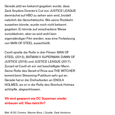
Gerade jetzt wo bekannt gegeben wurde, dass 
Zack Snyders Director's Cut von JUSTICE LEAGUE 
demnächst auf HBO zu sehen sein wird, brodelt 
natürlich die Gerüchteküche. Wie seine Rückkehr 
aussehen könnte, wurde noch nicht bekannt 
gegeben. Er könnte auf verschiedene Weise 
zurückkehren, aber es wird wohl kein 
eigenständiger Film werden, was eine Fortsetzung 
von MAN OF STEEL ausschließt. 
Cavill spielte die Rolle in drei Filmen: MAN OF 
STEEL (2013), BATMAN V SUPERMAN: DAWN OF 
JUSTICE (2016) und JUSTICE LEAGUE (2017). 
Zurzeit ist Cavill eh ein viel beschäftigter Mann. 
Seine Rolle des Geralt of Rivia aus THE WITCHER 
kommt beim Streaming-Publikum sehr gut an. 
Gerade hat er die Dreharbeiten an ENOLA 
HOLMES, wo er in die Rolle des Sherlock Holmes 
schlüpfte, abgeschlossen.
Wir sind gespannt wie DC Superman wieder 
einbauen will. Was meint Ihr?
Bild: © DC Comivs, Warner Bros. | Quelle: Dark Horizons