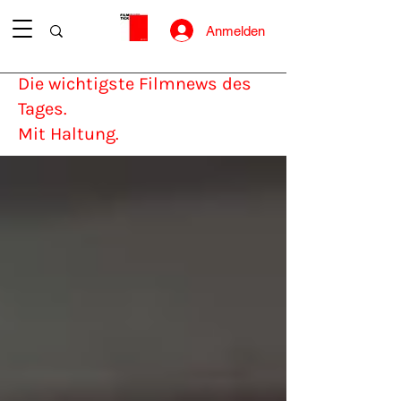
Anmelden
Die wichtigste Filmnews des
Tages.
Mit Haltung.