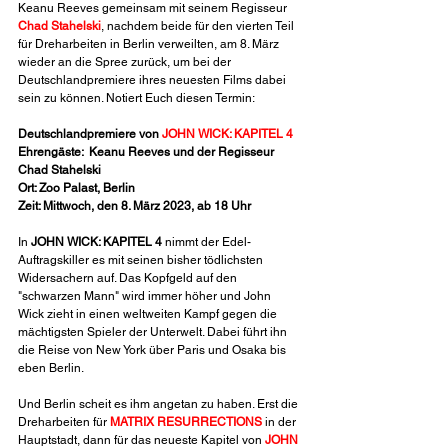
Keanu Reeves gemeinsam mit seinem Regisseur 
Chad Stahelski
, nachdem beide für den vierten Teil 
für Dreharbeiten in Berlin verweilten, am 8. März 
wieder an die Spree zurück, um bei der 
Deutschlandpremiere ihres neuesten Films dabei 
sein zu können. Notiert Euch diesen Termin:
Deutschlandpremiere von 
JOHN WICK: KAPITEL 4
Ehrengäste:  Keanu Reeves und der Regisseur 
Chad Stahelski
Ort: Zoo Palast, Berlin
Zeit: Mittwoch, den 8. März 2023, ab 18 Uhr
In 
JOHN WICK: KAPITEL 4
 nimmt der Edel-
Auftragskiller es mit seinen bisher tödlichsten 
Widersachern auf. Das Kopfgeld auf den 
"schwarzen Mann" wird immer höher und John 
Wick zieht in einen weltweiten Kampf gegen die 
mächtigsten Spieler der Unterwelt. Dabei führt ihn 
die Reise von New York über Paris und Osaka bis 
eben Berlin.
Und Berlin scheit es ihm angetan zu haben. Erst die 
Dreharbeiten für 
MATRIX RESURRECTIONS
in der 
Hauptstadt, dann für das neueste Kapitel von 
JOHN 