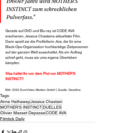
1960er Jahre wird MOTHER'S 
INSTINCT zum schrecklichen 
Pulverfass."
Gerade auf DVD und Blu-ray ist CODE AVA 
erschienen, Jessica Chastains aktuellster Film. 
Darin spielt sie die Profikillerin 
Ava
, die für eine 
Black-Ops-Organisation hochkarätige Zielpersonen 
auf der ganzen Welt ausschaltet. Als ein Auftrag 
schief geht, muss sie ums eigene Überleben 
kämpfen.
Was haltet Ihr von dem Plot von MOTHER'S 
INSTINCT?
Bild: 2020 EuroVideo Medien GmbH | Quelle: Deadline
Tags:
Anne Hathaway
Jessica Chastain
MOTHER'S INSTINCT
DUELLES
Olivier Masset-Depasse
CODE AVA
Filmtick Daily