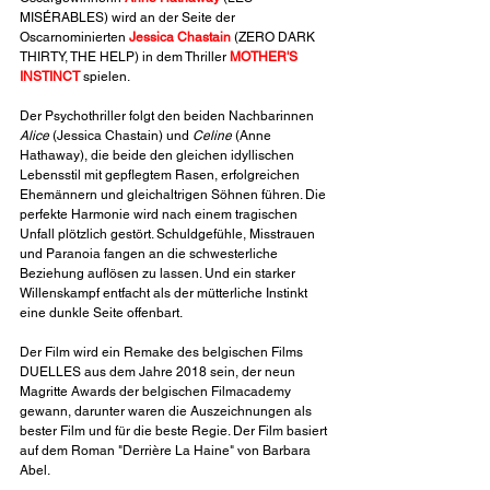
MISÉRABLES) wird an der Seite der 
Oscarnominierten 
Jessica Chastain
 (ZERO DARK 
THIRTY, THE HELP) in dem Thriller 
MOTHER'S 
INSTINCT
 spielen.
Der Psychothriller folgt den beiden Nachbarinnen 
Alice
 (Jessica Chastain) und 
Celine
 (Anne 
Hathaway), die beide den gleichen idyllischen 
Lebensstil mit gepflegtem Rasen, erfolgreichen 
Ehemännern und gleichaltrigen Söhnen führen. Die 
perfekte Harmonie wird nach einem tragischen 
Unfall plötzlich gestört. Schuldgefühle, Misstrauen 
und Paranoia fangen an die schwesterliche 
Beziehung auflösen zu lassen. Und ein starker 
Willenskampf entfacht als der mütterliche Instinkt 
eine dunkle Seite offenbart.
Der Film wird ein Remake des belgischen Films 
DUELLES aus dem Jahre 2018 sein, der neun 
Magritte Awards der belgischen Filmacademy 
gewann, darunter waren die Auszeichnungen als 
bester Film und für die beste Regie. Der Film basiert 
auf dem Roman "Derrière La Haine" von Barbara 
Abel.