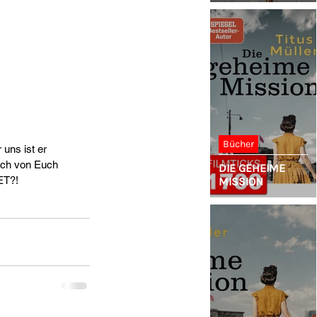
Bücher
 uns ist er 
lich von Euch 
DIE GEHEIME
ET?!
MISSION