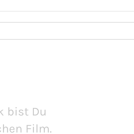
k bist Du
chen Film.