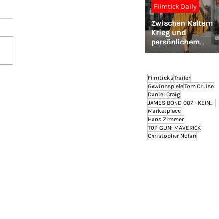
Filmtick Daily
Zwischen Kaltem
Krieg und
persönlichem
Wiedersehen: Titus
Müller geht mit DI
GEHEIME MISSION
auf Lesereise
Filmticks
Trailer
Gewinnspiele
Tom Cruise
Daniel Craig
JAMES BOND 007 - KEINE ZEIT ZU STERBEN
Marketplace
Hans Zimmer
TOP GUN: MAVERICK
Christopher Nolan