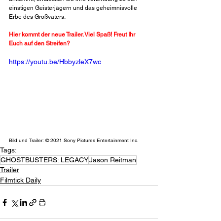
einstigen Geisterjägern und das geheimnisvolle 
Erbe des Großvaters. 
Hier kommt der neue Trailer. Viel Spaß! Freut Ihr 
Euch auf den Streifen?
https://youtu.be/HbbyzleX7wc
Bild und Trailer: © 2021 Sony Pictures Entertainment Inc.
Tags:
GHOSTBUSTERS: LEGACY
Jason Reitman
Trailer
Filmtick Daily