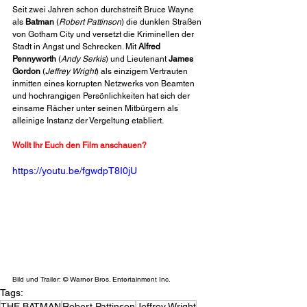
Seit zwei Jahren schon durchstreift Bruce Wayne 
als 
Batman
 (
Robert Pattinson
) die dunklen Straßen 
von Gotham City und versetzt die Kriminellen der 
Stadt in Angst und Schrecken. Mit 
Alfred 
Pennyworth
 (
Andy Serkis
) und Lieutenant 
James 
Gordon
 (
Jeffrey Wright
) als einzigem Vertrauten 
inmitten eines korrupten Netzwerks von Beamten 
und hochrangigen Persönlichkeiten hat sich der 
einsame Rächer unter seinen Mitbürgern als 
alleinige Instanz der Vergeltung etabliert. 
Wollt Ihr Euch den Film anschauen?
https://youtu.be/fgwdpT8I0jU
Bild und Trailer: © Warner Bros. Entertainment Inc.
Tags:
THE BATMAN
Robert Pattinson
Jeffrey Wright