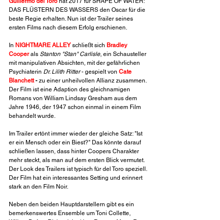
Guillermo del Toro
 hat 2017 für
SHAPE OF WATER: 
DAS FLÜSTERN DES WASSERS den Oscar für die 
beste Regie erhalten. Nun ist der Trailer seines 
ersten Films nach diesem Erfolg erschienen.
In 
NIGHTMARE ALLEY
 schließt sich 
Bradley 
Cooper
 als 
Stanton "Stan" Carlisle
, ein Schausteller 
mit manipulativen Absichten, mit der gefährlichen 
Psychiaterin 
Dr. Lilith Ritter
 - gespielt von 
Cate 
Blanchett
 -
 zu einer unheilvollen Allianz zusammen. 
Der Film ist eine Adaption des gleichnamigen 
Romans von William Lindsay Gresham aus dem 
Jahre 1946, der 1947 schon einmal in einem Film 
behandelt wurde. 
Im Trailer ertönt immer wieder der gleiche Satz: "Ist 
er ein Mensch oder ein Biest?" Das könnte darauf 
schließen lassen, dass hinter Coopers Charakter 
mehr steckt, als man auf dem ersten Blick vermutet. 
Der Look des Trailers ist typisch für del Toro speziell. 
Der Film hat ein interessantes Setting und erinnert 
stark an den Film Noir. 
Neben den beiden Hauptdarstellern gibt es ein 
bemerkenswertes Ensemble um Toni Collette, 