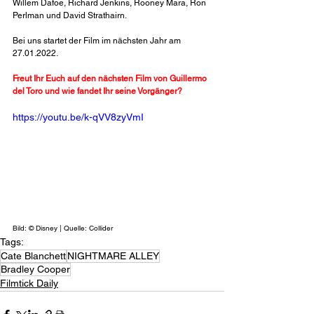
Willem Dafoe, Richard Jenkins, Rooney Mara, Ron 
Perlman und David Strathairn.
Bei uns startet der Film im nächsten Jahr am 
27.01.2022.
Freut Ihr Euch auf den nächsten Film von Guillermo 
del Toro und wie fandet Ihr seine Vorgänger?
https://youtu.be/k-qVV8zyVmI
Bild: © Disney | Quelle: Collider
Tags:
Cate Blanchett
NIGHTMARE ALLEY
Bradley Cooper
Filmtick Daily