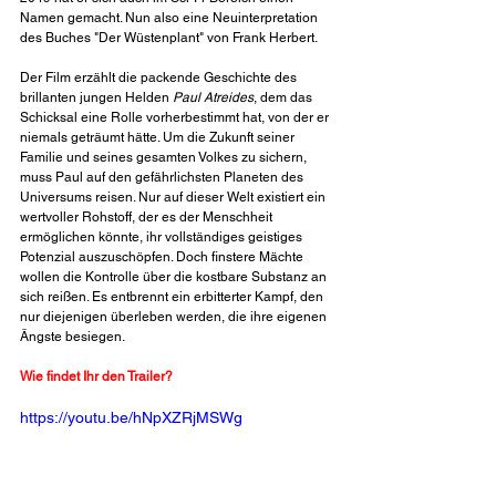
Namen gemacht. Nun also eine Neuinterpretation 
des Buches "Der Wüstenplant" von Frank Herbert.
Der Film erzählt die packende Geschichte des 
brillanten jungen Helden 
Paul Atreides
, dem das 
Schicksal eine Rolle vorherbestimmt hat, von der er 
niemals geträumt hätte. Um die Zukunft seiner 
Familie und seines gesamten Volkes zu sichern, 
muss Paul auf den gefährlichsten Planeten des 
Universums reisen. Nur auf dieser Welt existiert ein 
wertvoller Rohstoff, der es der Menschheit 
ermöglichen könnte, ihr vollständiges geistiges 
Potenzial auszuschöpfen. Doch finstere Mächte 
wollen die Kontrolle über die kostbare Substanz an 
sich reißen. Es entbrennt ein erbitterter Kampf, den 
nur diejenigen überleben werden, die ihre eigenen 
Ängste besiegen.
Wie findet Ihr den Trailer?
https://youtu.be/hNpXZRjMSWg