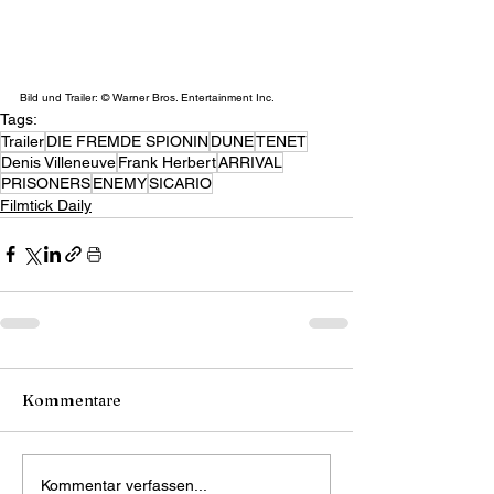
Bild und Trailer: © Warner Bros. Entertainment Inc.
Tags:
Trailer
DIE FREMDE SPIONIN
DUNE
TENET
Denis Villeneuve
Frank Herbert
ARRIVAL
PRISONERS
ENEMY
SICARIO
Filmtick Daily
Kommentare
Kommentar verfassen...