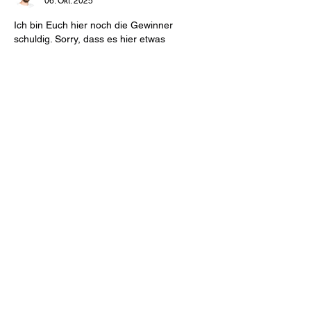
06. Okt. 2025
Ich bin Euch hier noch die Gewinner 
schuldig. Sorry, dass es hier etwas 
gedauert hat. Und gewonnen haben 
Margot Klee (Facebook) und meinertjanine 
(Instagram). Allen Gewinnern herzlichen 
Glückwunsch! Allen anderen, es laufen 
gerade aktuell noch drei weitere 
Gewinnspiele Gerne auch dort teilnehmen!
Gefällt mir
Antworten
Jan Roscher
01. Sept. 2025
Gerade lese ich "Der Sohn des 
Kreuzfahrers" von Stephen Lawhead.
Mein Lieblingsautor ist Frank Schätzing.
Gefällt mir
Antworten
hasret-alaz