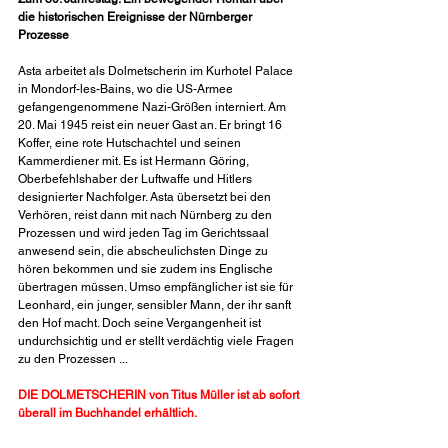
die historischen Ereignisse der Nürnberger 
Prozesse
Asta arbeitet als Dolmetscherin im Kurhotel Palace 
in Mondorf-les-Bains, wo die US-Armee 
gefangengenommene Nazi-Größen interniert. Am 
20. Mai 1945 reist ein neuer Gast an. Er bringt 16 
Koffer, eine rote Hutschachtel und seinen 
Kammerdiener mit. Es ist Hermann Göring, 
Oberbefehlshaber der Luftwaffe und Hitlers 
designierter Nachfolger. Asta übersetzt bei den 
Verhören, reist dann mit nach Nürnberg zu den 
Prozessen und wird jeden Tag im Gerichtssaal 
anwesend sein, die abscheulichsten Dinge zu 
hören bekommen und sie zudem ins Englische 
übertragen müssen. Umso empfänglicher ist sie für 
Leonhard, ein junger, sensibler Mann, der ihr sanft 
den Hof macht. Doch seine Vergangenheit ist 
undurchsichtig und er stellt verdächtig viele Fragen 
zu den Prozessen ...
DIE DOLMETSCHERIN von Titus Müller
 ist ab sofort 
überall im Buchhandel erhältlich.