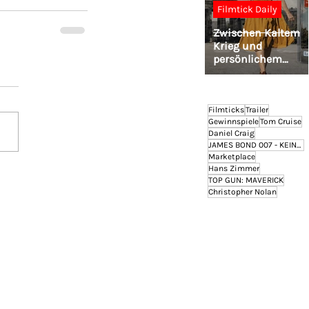
Filmtick Daily
Zwischen Kaltem
Krieg und
persönlichem
Wiedersehen: Titus
Müller geht mit DI
GEHEIME MISSION
auf Lesereise
Filmticks
Trailer
Gewinnspiele
Tom Cruise
Daniel Craig
JAMES BOND 007 - KEINE ZEIT ZU STERBEN
Marketplace
Hans Zimmer
TOP GUN: MAVERICK
Christopher Nolan