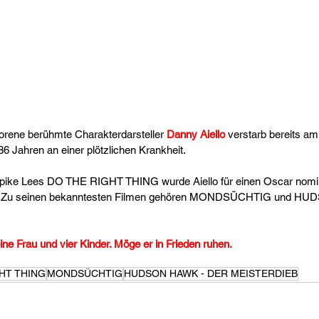
orene berühmte Charakterdarsteller 
Danny Aiello
 verstarb bereits a
6 Jahren an einer plötzlichen Krankheit.
Spike Lees DO THE RIGHT THING wurde Aiello für einen Oscar nominie
mit. Zu seinen bekanntesten Filmen gehören MONDSÜCHTIG und H
eine Frau und vier Kinder. Möge er in Frieden ruhen.
HT THING
MONDSÜCHTIG
HUDSON HAWK - DER MEISTERDIEB