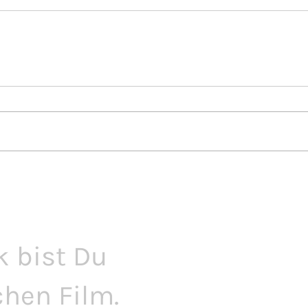
k bist Du
chen Film.