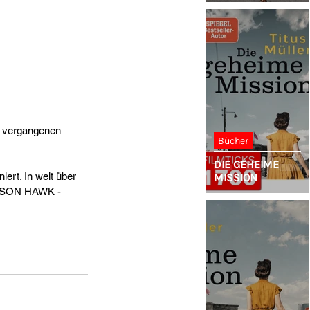
m vergangenen 
Bücher
DIE GEHEIME
rt. In weit über 
MISSION
UDSON HAWK - 