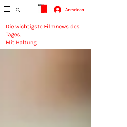
Anmelden
Die wichtigste Filmnews des
Tages.
Mit Haltung.