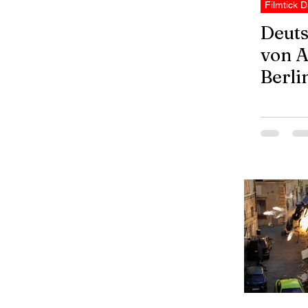
Filmtick D
Deut
von 
Berli