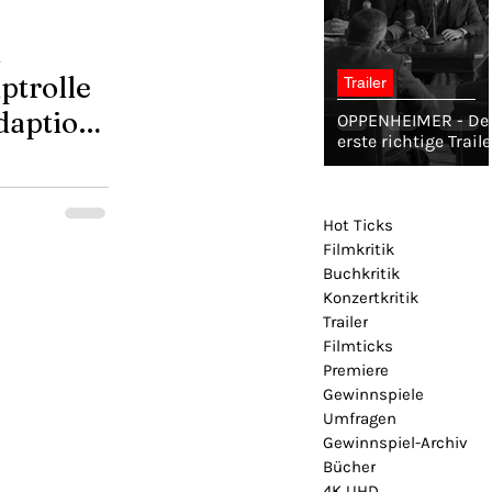
l
trolle
Trailer
daption
OPPENHEIMER - De
erste richtige Traile
NG
Hot Ticks
Filmkritik
Buchkritik
Konzertkritik
Trailer
Filmticks
Premiere
Gewinnspiele
Umfragen
Gewinnspiel-Archiv
Bücher
4K UHD