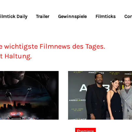
ilmtick Daily
Trailer
Gewinnspiele
Filmticks
Co
e wichtigste Filmnews des Tages.
t Haltung.
Premiere