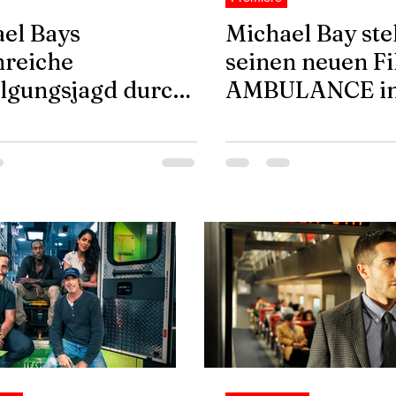
el Bays
Michael Bay stel
nreiche
seinen neuen F
lgungsjagd durch
AMBULANCE in 
 AMBULANCE
vor