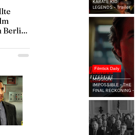
KARATE KID:
LEGENDS - Trailer
lte
ilm
Berlin
Filmtick Daily
MISSION:
IMPOSSIBLE - THE
FINAL RECKONING -
Teaser Trailer