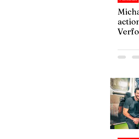
Micha
actio
Verfo
LA -