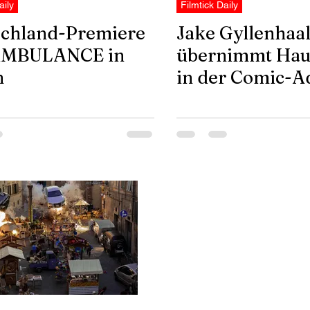
aily
Filmtick Daily
schland-Premiere
Jake Gyllenhaa
AMBULANCE in
übernimmt Haup
n
in der Comic-A
OBLIVION SO