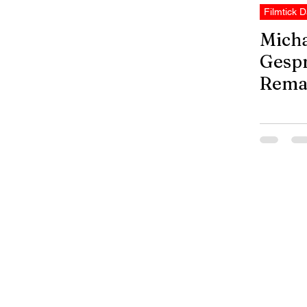
Filmtick D
Micha
Gespr
Rema
AMB