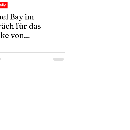
aily
el Bay im
äch für das
ke von
ULANCE