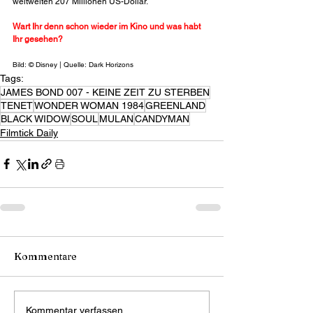
weltweiten 207 Millionen US-Dollar.
Wart Ihr denn schon wieder im Kino und was habt 
Ihr gesehen?
Bild: © Disney | Quelle: Dark Horizons
Tags:
JAMES BOND 007 - KEINE ZEIT ZU STERBEN
TENET
WONDER WOMAN 1984
GREENLAND
BLACK WIDOW
SOUL
MULAN
CANDYMAN
Filmtick Daily
Kommentare
Kommentar verfassen...