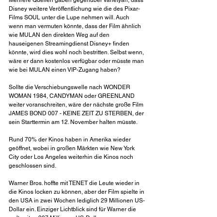
Disney weitere Veröffentlichung wie die des Pixar-
Films SOUL
unter die Lupe nehmen will. Auch 
wenn man vermuten könnte, dass der Film ähnlich 
wie MULAN
den direkten Weg auf den 
hauseigenen Streamingdienst Disney+ finden 
könnte, wird dies wohl noch bestritten. Selbst wenn, 
wäre er dann kostenlos verfügbar oder müsste man 
wie bei MULAN einen VIP-Zugang haben?
Sollte die Verschiebungswelle nach WONDER 
WOMAN 1984, CANDYMAN oder GREENLAND 
weiter voranschreiten, wäre der nächste große Film 
JAMES BOND 007 - KEINE ZEIT ZU STERBEN, der 
sein Starttermin am 12. November halten müsste.
Rund 70% der Kinos haben in Amerika wieder 
geöffnet, wobei in großen Märkten wie New York 
City oder Los Angeles weiterhin die Kinos noch 
geschlossen sind.
Warner Bros. hoffte mit TENET
die Leute wieder in 
die Kinos locken zu können, aber der Film spielte in 
den USA in zwei Wochen lediglich 29 Millionen US-
Dollar ein. Einziger Lichtblick sind für Warner die 