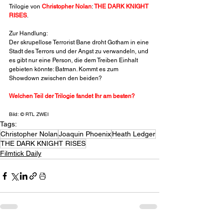
Trilogie von 
Christopher Nolan
: 
THE DARK KNIGHT 
RISES
.
Zur Handlung:
Der skrupellose Terrorist Bane droht Gotham in eine 
Stadt des Terrors und der Angst zu verwandeln, und 
es gibt nur eine Person, die dem Treiben Einhalt 
gebieten könnte: Batman. Kommt es zum 
Showdown zwischen den beiden?
Welchen Teil der Trilogie fandet Ihr am besten?
Bild: © RTL ZWEI
Tags:
Christopher Nolan
Joaquin Phoenix
Heath Ledger
THE DARK KNIGHT RISES
Filmtick Daily