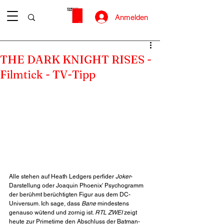
Anmelden
THE DARK KNIGHT RISES -
Filmtick - TV-Tipp
Alle stehen auf 
Heath Ledgers 
perfider 
Joker
-
Darstellung oder 
Joaquin Phoenix'
 Psychogramm 
der berühmt berüchtigten Figur aus dem DC-
Universum. Ich sage, dass 
Bane
 mindestens 
genauso wütend und zornig ist. 
RTL ZWEI
 zeigt 
heute zur Primetime den Abschluss der Batman-