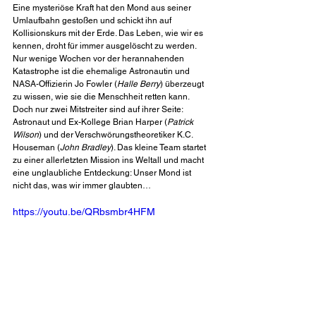
Eine mysteriöse Kraft hat den Mond aus seiner 
Umlaufbahn gestoßen und schickt ihn auf 
Kollisionskurs mit der Erde. Das Leben, wie wir es 
kennen, droht für immer ausgelöscht zu werden. 
Nur wenige Wochen vor der herannahenden 
Katastrophe ist die ehemalige Astronautin und 
NASA-Offizierin Jo Fowler (
Halle Berry
) überzeugt 
zu wissen, wie sie die Menschheit retten kann. 
Doch nur zwei Mitstreiter sind auf ihrer Seite: 
Astronaut und Ex-Kollege Brian Harper (
Patrick 
Wilson
) und der Verschwörungstheoretiker K.C. 
Houseman (
John Bradley
). Das kleine Team startet 
zu einer allerletzten Mission ins Weltall und macht 
eine unglaubliche Entdeckung: Unser Mond ist 
nicht das, was wir immer glaubten…
https://youtu.be/QRbsmbr4HFM