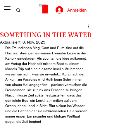
Anmelden
SOMETHING IN THE WATER
Aktualisiert:
8. Nov. 2025
Die Freundinnen Meg, Cam und Ruth sind auf die 
Hochzeit ihrer gemeinsamen Freundin Lizzie in die 
Karibik eingeladen. Als spontan die Idee aufkommt, 
am Vortag der Hochzeit mit dem Boot zu einem 
Mädels-Trip auf eine einsame Insel aufzubrechen, 
wissen sie nicht, was sie erwartet… Kurz nach der 
Ankunft im Paradies wird Ruth beim Schwimmen 
von einem Hai angegriffen – panisch versuchen die 
Freundinnen, sie zurück ans Festland zu bringen. 
Nur, um kurze Zeit später festzustellen, dass das 
gemietete Boot ein Leck hat – mitten auf dem 
Ozean, ohne Land in Sicht. Blut sickert ins Wasser 
und die Bahnen der sie umkreisenden Haie werden 
immer enger: Ein rasanter und blutiger Wettlauf 
gegen die Zeit beginnt