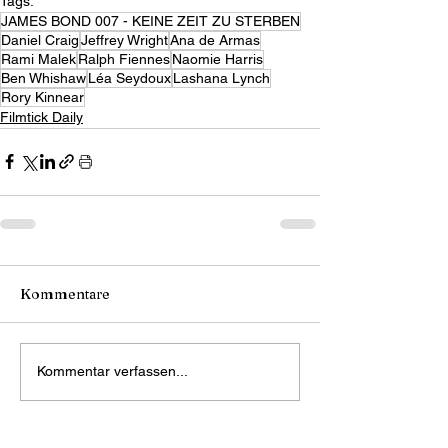
Tags:
JAMES BOND 007 - KEINE ZEIT ZU STERBEN
Daniel Craig
Jeffrey Wright
Ana de Armas
Rami Malek
Ralph Fiennes
Naomie Harris
Ben Whishaw
Léa Seydoux
Lashana Lynch
Rory Kinnear
Filmtick Daily
Kommentare
Kommentar verfassen...