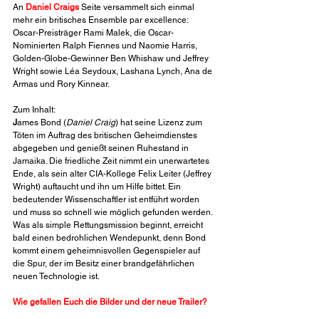
An 
Daniel Craigs
Seite versammelt sich einmal 
mehr ein britisches Ensemble par excellence: 
Oscar-Preisträger Rami Malek, die Oscar-
Nominierten Ralph Fiennes und Naomie Harris, 
Golden-Globe-Gewinner Ben Whishaw und Jeffrey 
Wright sowie Léa Seydoux, Lashana Lynch, Ana de 
Armas und Rory Kinnear.
Zum Inhalt:
J
ames Bond (
Daniel Craig
) hat seine Lizenz zum 
Töten im Auftrag des britischen Geheimdienstes 
abgegeben und genießt seinen Ruhestand in 
Jamaika. Die friedliche Zeit nimmt ein unerwartetes 
Ende, als sein alter CIA-Kollege Felix Leiter (Jeffrey 
Wright) auftaucht und ihn um Hilfe bittet. Ein 
bedeutender Wissenschaftler ist entführt worden 
und muss so schnell wie möglich gefunden werden. 
Was als simple Rettungsmission beginnt, erreicht 
bald einen bedrohlichen Wendepunkt, denn Bond 
kommt einem geheimnisvollen Gegenspieler auf 
die Spur, der im Besitz einer brandgefährlichen 
neuen Technologie ist.
Wie gefallen Euch die Bilder und der neue Trailer?