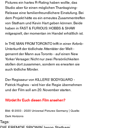
Pictures ein hartes R-Rating haben wollte, das 
Studio aber für einen möglichen Thanksgiving-
Release eine familienfreundlichere Einstufung. Bei 
dem Projekt hätte es ein erneutes Zusammentreffen 
von Statham und Kevin Hart geben können. Beide 
haben in FAST & FURIOUS: HOBBS & SHAW 
mitgespielt, der momentan im Handel erhältlich ist. 
In THE MAN FROM TORONTO trifft in einer Airbnb-
Unterkunft der tödlichste Attentäter der Welt - 
genannt der Mann aus Toronto - auf einen New 
Yorker Versager. Nicht nur zwei Persönlichkeiten 
stoßen dort zusammen, sondern es erwarten sie 
auch tödliche Mörder.
Der Regisseur von KILLERS' BODYGUARD - 
Patrick Hughes - wird hier die Regie übernehmen 
und der Film soll am 20. November starten.
Würdet Ihr Euch diesen Film ansehen?
Bild: © 2003 - 2020 Universal Pictures Germany | Quelle: 
Dark Horizons
Tags:
DIE FREMDE SPIONIN
Jason Statham