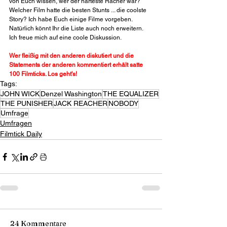
von Euch wissen, wer der härteste Rächer war? 
Welcher Film hatte die besten Stunts ... die coolste 
Story? Ich habe Euch einige Filme vorgeben. 
Natürlich könnt Ihr die Liste auch noch erweitern. 
Ich freue mich auf eine coole Diskussion.
Wer fleißig mit den anderen diskutiert und die 
Statements der anderen kommentiert erhält satte 
100 Filmticks. Los geht's!
Tags:
JOHN WICK
Denzel Washington
THE EQUALIZER
THE PUNISHER
JACK REACHER
NOBODY
Umfrage
Umfragen
Filmtick Daily
24 Kommentare