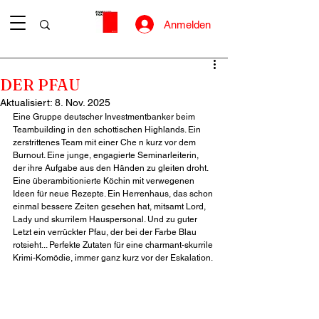
Anmelden
DER PFAU
Aktualisiert:
8. Nov. 2025
Eine Gruppe deutscher Investmentbanker beim 
Teambuilding in den schottischen Highlands. Ein 
zerstrittenes Team mit einer Che n kurz vor dem 
Burnout. Eine junge, engagierte Seminarleiterin, 
der ihre Aufgabe aus den Händen zu gleiten droht. 
Eine überambitionierte Köchin mit verwegenen 
Ideen für neue Rezepte. Ein Herrenhaus, das schon 
einmal bessere Zeiten gesehen hat, mitsamt Lord, 
Lady und skurrilem Hauspersonal. Und zu guter 
Letzt ein verrückter Pfau, der bei der Farbe Blau 
rotsieht... Perfekte Zutaten für eine charmant-skurrile 
Krimi-Komödie, immer ganz kurz vor der Eskalation.