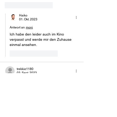
Gefällt mir
Antworten
Haiko
01. Okt. 2023
Antwort an
moni
Ich habe den leider auch im Kino 
verpasst und werde mir den Zuhause 
einmal ansehen.
Gefällt mir
Antworten
trekkie1180
03. Sept. 2023
Der Trailer verspricht einiges , ich finde das 
lohnt sich Mal ein Blick also Licht Kamera 
Ton Action 
Gefällt mir
Antworten
Haiko
01. Okt. 2023