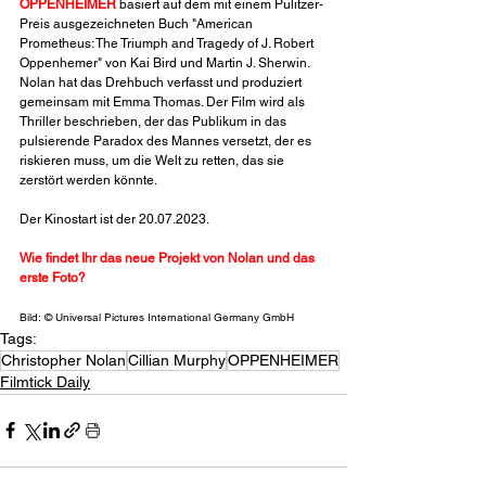
OPPENHEIMER
 basiert auf dem mit einem Pulitzer-
Preis ausgezeichneten Buch "American 
Prometheus: The Triumph and Tragedy of J. Robert 
Oppenhemer" von Kai Bird und Martin J. Sherwin. 
Nolan hat das Drehbuch verfasst und produziert 
gemeinsam mit Emma Thomas. Der Film wird als 
Thriller beschrieben, der das Publikum in das 
pulsierende Paradox des Mannes versetzt, der es 
riskieren muss, um die Welt zu retten, das sie 
zerstört werden könnte.
Der Kinostart ist der 20.07.2023.
Wie findet Ihr das neue Projekt von Nolan und das 
erste Foto?
Bild: © Universal Pictures International Germany GmbH
Tags:
Christopher Nolan
Cillian Murphy
OPPENHEIMER
Filmtick Daily