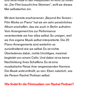
und Nina Hoss in den Hauptrollen im Kino zu hören 
ist. „Der Film braucht ihre Stimmen“, wirft sie dieses 
Mal selbstsicher ein.
Mit dem bereits erschienenen „Beyond the Screen - 
Film Works on Piano“ hat sie ein sehr persönliches 
Album erschaffen, das sie auch in Berlin aufnahm. 
Vom Arrangement bis zur Performance 
verantwortete sie hier alles selbst. So ureigen, weil 
sie ihre eigene Musik selbst interpretierte. Die 20 
Piano-Arrangements sind weiterhin so 
zurückhaltend wie sie selbst. Es ist nichts 
Überladenes dabei, nichts Unnötiges, maximal 
begleitet von einem Cello. Und dabei ist es keine 
Nachbildung ihres Schaffens. Es ist eine 
musikalische Reise ihrer wegweisenden Karriere. 
Die Musik wirkt enthüllt, so rein. Eben natürlich, wie 
die Person Rachel Portman selbst.
Wie findet Ihr die Filmmusiken von Rachel Portman?