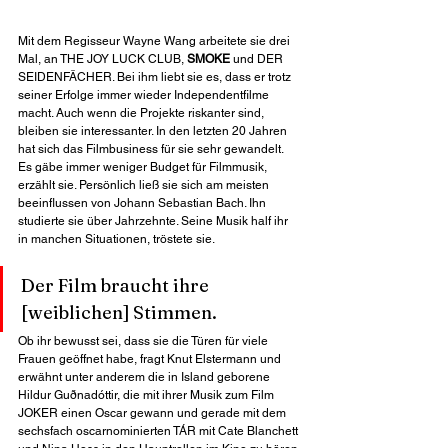
Mit dem Regisseur Wayne Wang arbeitete sie drei 
Mal, an THE JOY LUCK CLUB, 
SMOKE
 und DER 
SEIDENFÄCHER. Bei ihm liebt sie es, dass er trotz 
seiner Erfolge immer wieder Independentfilme 
macht. Auch wenn die Projekte riskanter sind, 
bleiben sie interessanter. In den letzten 20 Jahren 
hat sich das Filmbusiness für sie sehr gewandelt. 
Es gäbe immer weniger Budget für Filmmusik, 
erzählt sie. Persönlich ließ sie sich am meisten 
beeinflussen von
Johann Sebastian Bach. Ihn 
studierte sie über Jahrzehnte. Seine Musik half ihr 
in manchen Situationen, tröstete sie.
Der Film braucht ihre 
[weiblichen] Stimmen.
Ob ihr bewusst sei, dass sie die Türen für viele 
Frauen geöffnet habe, fragt Knut Elstermann und 
erwähnt unter anderem die in Island geborene 
Hildur Guðnadóttir, die mit ihrer Musik zum Film 
JOKER einen Oscar gewann und gerade mit dem 
sechsfach oscarnominierten TÁR mit Cate Blanchett 