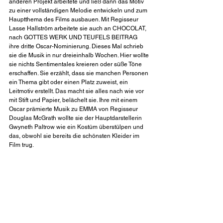
anderen Projekt arbeitete und ließ dann das Motiv 
zu einer vollständigen Melodie entwickeln und zum 
Hauptthema des Films ausbauen. Mit Regisseur 
Lasse Hallström arbeitete sie auch an CHOCOLAT, 
nach GOTTES WERK UND TEUFELS BEITRAG 
ihre dritte Oscar-Nominierung. Dieses Mal schrieb 
sie die Musik in nur dreieinhalb Wochen. Hier wollte 
sie nichts Sentimentales kreieren oder süße Töne 
erschaffen. Sie erzählt, dass sie manchen Personen 
ein Thema gibt oder einen Platz zuweist, ein 
Leitmotiv erstellt. Das macht sie alles nach wie vor 
mit Stift und Papier, belächelt sie. Ihre mit einem 
Oscar prämierte Musik zu EMMA von Regisseur 
Douglas McGrath wollte sie der Hauptdarstellerin 
Gwyneth Paltrow wie ein Kostüm überstülpen und 
das, obwohl sie bereits die schönsten Kleider im 
Film trug.