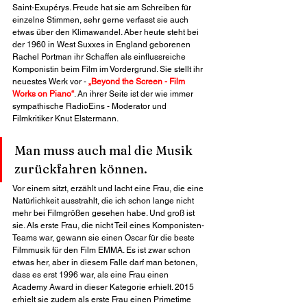
Saint-Exupérys. Freude hat sie am Schreiben für 
einzelne Stimmen, sehr gerne verfasst sie auch 
etwas über den Klimawandel. Aber heute steht bei 
der 1960 in West Suxxes in England geborenen 
Rachel Portman ihr Schaffen als einflussreiche 
Komponistin beim Film im Vordergrund. Sie stellt ihr 
neuestes Werk vor - 
„Beyond the Screen - Film 
Works on Piano“
. An ihrer Seite ist der wie immer 
sympathische RadioEins - Moderator und 
Filmkritiker Knut Elstermann.
Man muss auch mal die Musik 
zurückfahren können.
Vor einem sitzt, erzählt und lacht eine Frau, die eine 
Natürlichkeit ausstrahlt, die ich schon lange nicht 
mehr bei Filmgrößen gesehen habe. Und groß ist 
sie. Als erste Frau, die nicht Teil eines Komponisten-
Teams war, gewann sie einen Oscar für die beste 
Filmmusik für den Film EMMA. Es ist zwar schon 
etwas her, aber in diesem Falle darf man betonen, 
dass es erst 1996 war, als eine Frau einen 
Academy Award in dieser Kategorie erhielt. 2015 
erhielt sie zudem als erste Frau einen Primetime 