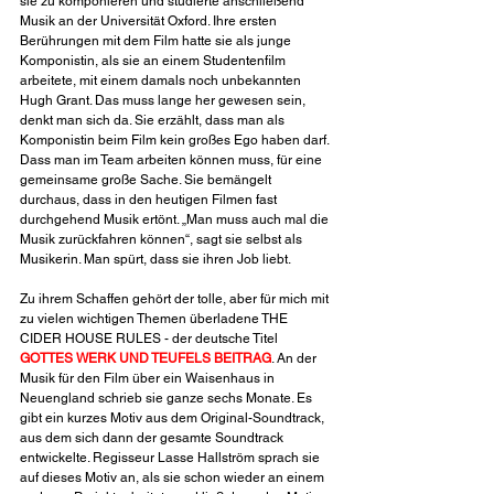
sie zu komponieren und studierte anschließend 
Musik an der Universität Oxford. Ihre ersten 
Berührungen mit dem Film hatte sie als junge 
Komponistin, als sie an einem Studentenfilm 
arbeitete, mit einem damals noch unbekannten 
Hugh Grant. Das muss lange her gewesen sein, 
denkt man sich da. Sie erzählt, dass man als 
Komponistin beim Film kein großes Ego haben darf. 
Dass man im Team arbeiten können muss, für eine 
gemeinsame große Sache. Sie bemängelt 
durchaus, dass in den heutigen Filmen fast 
durchgehend Musik ertönt. „Man muss auch mal die 
Musik zurückfahren können“, sagt sie selbst als 
Musikerin. Man spürt, dass sie ihren Job liebt.
Zu ihrem Schaffen gehört der tolle, aber für mich mit 
zu vielen wichtigen Themen überladene THE 
CIDER HOUSE RULES - der deutsche Titel 
GOTTES WERK UND TEUFELS BEITRAG
. An der 
Musik für den Film über ein Waisenhaus in 
Neuengland schrieb sie ganze sechs Monate. Es 
gibt ein kurzes Motiv aus dem Original-Soundtrack, 
aus dem sich dann der gesamte Soundtrack 
entwickelte. Regisseur Lasse Hallström sprach sie 
auf dieses Motiv an, als sie schon wieder an einem 