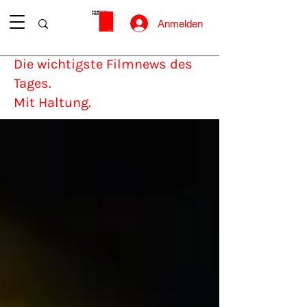
Anmelden
Die wichtigste Filmnews des
Tages.
Mit Haltung.