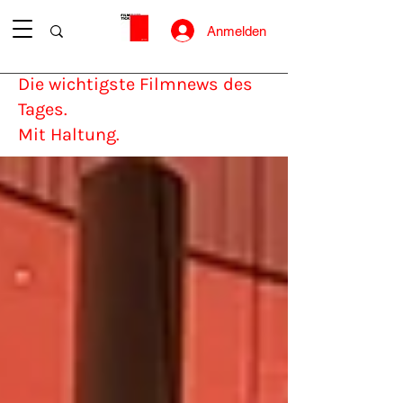
Anmelden
Die wichtigste Filmnews des
Tages.
Mit Haltung.