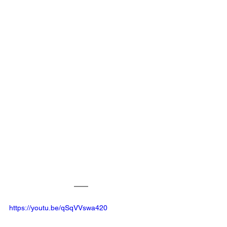
https://youtu.be/qSqVVswa420