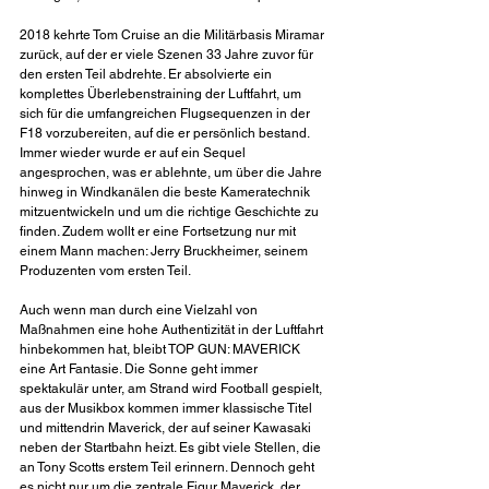
2018 kehrte Tom Cruise an die Militärbasis Miramar 
zurück, auf der er viele Szenen 33 Jahre zuvor für 
den ersten Teil abdrehte. Er absolvierte ein 
komplettes Überlebenstraining der Luftfahrt, um 
sich für die umfangreichen Flugsequenzen in der 
F18 vorzubereiten, auf die er persönlich bestand. 
Immer wieder wurde er auf ein Sequel 
angesprochen, was er ablehnte, um über die Jahre 
hinweg in Windkanälen die beste Kameratechnik 
mitzuentwickeln und um die richtige Geschichte zu 
finden. Zudem wollt er eine Fortsetzung nur mit 
einem Mann machen: Jerry Bruckheimer, seinem 
Produzenten vom ersten Teil.
Auch wenn man durch eine Vielzahl von 
Maßnahmen eine hohe Authentizität in der Luftfahrt 
hinbekommen hat, bleibt TOP GUN: MAVERICK 
eine Art Fantasie. Die Sonne geht immer 
spektakulär unter, am Strand wird Football gespielt, 
aus der Musikbox kommen immer klassische Titel 
und mittendrin Maverick, der auf seiner Kawasaki 
neben der Startbahn heizt. Es gibt viele Stellen, die 
an Tony Scotts erstem Teil erinnern. Dennoch geht 
es nicht nur um die zentrale Figur Maverick, der 