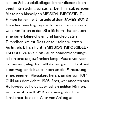
seinen Schauspielkollegen immer diesen einen 
berühmten Schritt voraus ist. Bei ihm läuft es eben. 
Mit seinen bisherigen MISSION: IMPOSSIBLE - 
Filmen hat er nicht nur zuletzt dem JAMES BOND - 
Franchise mächtig zugesetzt, sondern - mit zwei 
weiteren Teilen in den Startlöchern - hat er auch 
eine der erfolgreichsten und langlebigsten 
Filmreihen kreiert. Dass er seit seinem letzten 
Auftritt als Ethan Hunt in MISSION: IMPOSSIBLE - 
FALLOUT 2018 für ihn - auch pandemiebedingt - 
schon eine ungewöhnlich lange Pause von vier 
Jahren eingelegt hat, fällt da fast gar nicht auf und 
dann wagt er sich auch noch an die Fortsetzung 
eines eigenen Klassikers heran, an die von TOP 
GUN aus dem Jahre 1986. Aber, wer anderes aus 
Hollywood soll dies auch schon richten können, 
wenn nicht er selbst? Kurz vorweg, der Film 
funktioniert bestens. Aber von Anfang an: