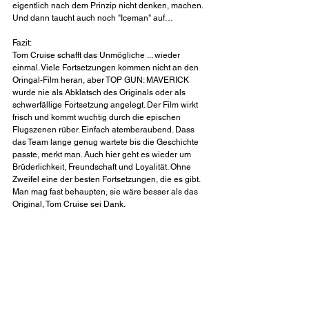
eigentlich nach dem Prinzip nicht denken, machen. 
Und dann taucht auch noch "Iceman" auf…
Fazit:
Tom Cruise schafft das Unmögliche ... wieder 
einmal. Viele Fortsetzungen kommen nicht an den 
Oringal-Film heran, aber TOP GUN: MAVERICK 
wurde nie als Abklatsch des Originals oder als 
schwerfällige Fortsetzung angelegt. Der Film wirkt 
frisch und kommt wuchtig durch die epischen 
Flugszenen rüber. Einfach atemberaubend. Dass 
das Team lange genug wartete bis die Geschichte 
passte, merkt man. Auch hier geht es wieder um 
Brüderlichkeit, Freundschaft und Loyalität. Ohne 
Zweifel eine der besten Fortsetzungen, die es gibt. 
Man mag fast behaupten, sie wäre besser als das 
Original, Tom Cruise sei Dank. 