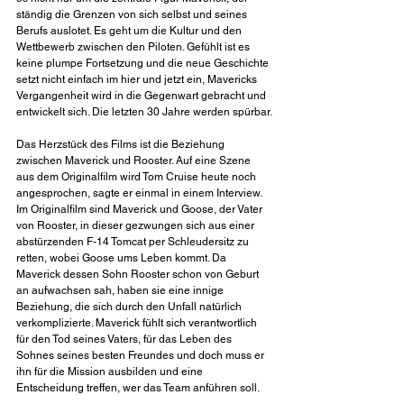
ständig die Grenzen von sich selbst und seines 
Berufs auslotet. Es geht um die Kultur und den 
Wettbewerb zwischen den Piloten. Gefühlt ist es 
keine plumpe Fortsetzung und die neue Geschichte 
setzt nicht einfach im hier und jetzt ein, Mavericks 
Vergangenheit wird in die Gegenwart gebracht und 
entwickelt sich. Die letzten 30 Jahre werden spürbar.
Das Herzstück des Films ist die Beziehung 
zwischen Maverick und Rooster. Auf eine Szene 
aus dem Originalfilm wird Tom Cruise heute noch 
angesprochen, sagte er einmal in einem Interview. 
Im Originalfilm sind Maverick und Goose, der Vater 
von Rooster, in dieser gezwungen sich aus einer 
abstürzenden F-14 Tomcat per Schleudersitz zu 
retten, wobei Goose ums Leben kommt. Da 
Maverick dessen Sohn Rooster schon von Geburt 
an aufwachsen sah, haben sie eine innige 
Beziehung, die sich durch den Unfall natürlich 
verkomplizierte. Maverick fühlt sich verantwortlich 
für den Tod seines Vaters, für das Leben des 
Sohnes seines besten Freundes und doch muss er 
ihn für die Mission ausbilden und eine 
Entscheidung treffen, wer das Team anführen soll.