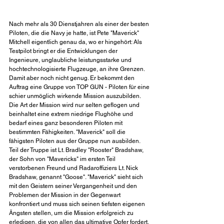
Nach mehr als 30 Dienstjahren als einer der besten 
Piloten, die die Navy je hatte, ist Pete "Maverick" 
Mitchell eigentlich genau da, wo er hingehört: Als 
Testpilot bringt er die Entwicklungen der 
Ingenieure, unglaubliche leistungsstarke und 
hochtechnologisierte Flugzeuge, an ihre Grenzen. 
Damit aber noch nicht genug. Er bekommt den 
Auftrag eine Gruppe von TOP GUN - Piloten für eine 
schier unmöglich wirkende Mission auszubilden. 
Die Art der Mission wird nur selten geflogen und 
beinhaltet eine extrem niedrige Flughöhe und 
bedarf eines ganz besonderen Piloten mit 
bestimmten Fähigkeiten. "Maverick" soll die 
fähigsten Piloten aus der Gruppe nun ausbilden. 
Teil der Truppe ist Lt. Bradley "Rooster" Bradshaw, 
der Sohn von "Mavericks" im ersten Teil 
verstorbenen Freund und Radaroffiziers Lt. Nick 
Bradshaw, genannt "Goose". "Maverick" sieht sich 
mit den Geistern seiner Vergangenheit und den 
Problemen der Mission in der Gegenwart 
konfrontiert und muss sich seinen tiefsten eigenen 
Ängsten stellen, um die Mission erfolgreich zu 
erledigen, die von allen das ultimative Opfer fordert.