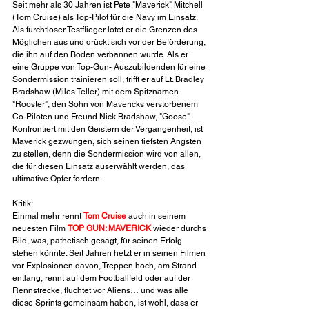
Seit mehr als 30 Jahren ist Pete "Maverick" Mitchell 
(Tom Cruise) als Top-Pilot für die Navy im Einsatz. 
Als furchtloser Testflieger lotet er die Grenzen des 
Möglichen aus und drückt sich vor der Beförderung, 
die ihn auf den Boden verbannen würde. Als er 
eine Gruppe von Top-Gun- Auszubildenden für eine 
Sondermission trainieren soll, trifft er auf Lt. Bradley 
Bradshaw (Miles Teller) mit dem Spitznamen 
"Rooster", den Sohn von Mavericks verstorbenem 
Co-Piloten und Freund Nick Bradshaw, "Goose". 
Konfrontiert mit den Geistern der Vergangenheit, ist 
Maverick gezwungen, sich seinen tiefsten Ängsten 
zu stellen, denn die Sondermission wird von allen, 
die für diesen Einsatz auserwählt werden, das 
ultimative Opfer fordern.
Kritik:
Einmal mehr rennt 
Tom Cruise
 auch in seinem 
neuesten Film 
TOP GUN: MAVERICK
 wieder durchs 
Bild, was, pathetisch gesagt, für seinen Erfolg 
stehen könnte. Seit Jahren hetzt er in seinen Filmen 
vor Explosionen davon, Treppen hoch, am Strand 
entlang, rennt auf dem Footballfeld oder auf der 
Rennstrecke, flüchtet vor Aliens… und was alle 
diese Sprints gemeinsam haben, ist wohl, dass er 