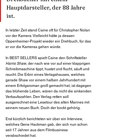
Hauptdarsteller, der 88 Jahre 
ist. 
In letzter Zeit stand Caine oft für Christopher Nolan 
vor der Kamera. Vielleicht hätte ja dessen 
Oppenheimer-Projekt wieder ein Drehbuch, für das 
er vor die Kameras gehen würde.
In 
BEST SELLERS
 spielt Caine den Schriftsteller 
Harris Shaw
, der nach wie vor auf einer klapprigen 
Schreibmaschine tippt, hustet und flucht, säuft und 
raucht. Die Erbin eines Verlagshauses, welches 
gerade Shaw vor einem halben Jahrhundert mit 
einem Erfolgsroman groß gemacht hat, ist dagegen 
das blühende Leben, wären da nicht die sinkenden 
Verkaufszahlen. Den Verlag retten soll 
ausgerechnet eine Lesetour des alten Mannes mit 
seinem neuen Buch. Doch der bockt gehörig.
Erst kürzlich berichteten wir über ein Interview, 
welches Gene Hackman gab, der sich nun schon 
seit 17 Jahren aus dem Filmbusiness 
verabschiedet hat.