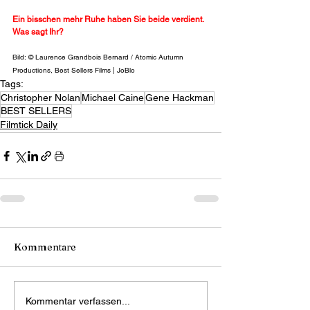
Ein bisschen mehr Ruhe haben Sie beide verdient. 
Was sagt Ihr?
Bild: © Laurence Grandbois Bernard / Atomic Autumn 
Productions, Best Sellers Films | JoBlo
Tags:
Christopher Nolan
Michael Caine
Gene Hackman
BEST SELLERS
Filmtick Daily
Kommentare
Kommentar verfassen...