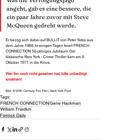
Was die Verfolgungsjagd 
angeht, gab es eine bessere, die 
ein paar Jahre zuvor mit Steve 
McQueen gedreht wurde.
Er bezog sich dabei auf BULLIT von Peter Yates aus 
dem Jahre 1968. In einigen Tagen feiert FRENCH 
CONNECTION 50-jähriges Jubiläum. Der 
klassische New York - Crime-Thriller kam am 9. 
Oktober 1971 in die Kinos.
Wer ihn noch nicht gesehen hat, bitte unbedingt 
ansehen!
Bild: © 20th Century Fox Film | New York Post
Tags:
FRENCH CONNECTION
Gene Hackman
William Friedkin
Filmtick Daily